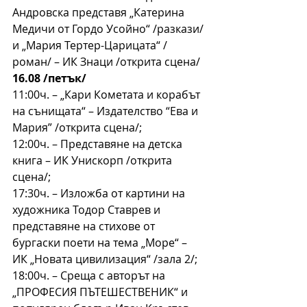
Андровска представя „Катерина 
Медичи от Гордо Усойно“ /разкази/ 
и „Мария Тертер-Царицата“ /
роман/ – ИК Знаци /открита сцена/
16.08 /петък/
11:00ч. – „Кари Кометата и корабът 
на сънищата“ – Издателство “Ева и 
Мария” /открита сцена/;
12:00ч. – Представяне на детска 
книга – ИК Унискорп /открита 
сцена/;
17:30ч. – Изложба от картини на 
художника Тодор Ставрев и 
представяне на стихове от 
бургаски поети на тема „Море“ – 
ИК „Новата цивилизация“ /зала 2/;
18:00ч. – Среща с авторът на 
„ПРОФЕСИЯ ПЪТЕШЕСТВЕНИК“ и 