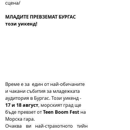
сцена/
МЛАДИТЕ ПРЕВЗЕМАТ БУРГАС 
този уикенд!
Време е за  един от най-обичаните 
и чакани събития за младежката 
аудитория в Бургас. Този уикенд - 
17 и 18 август
, морският град ще 
бъде превзет от 
Teen Boom Fest
 на 
Морска гара.
Очаква ви най-страхотното тийн 