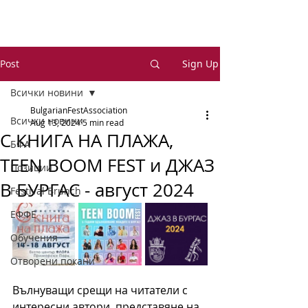
Post
Sign Up
Всички новини
BulgarianFestAssociation
Всички новини
Aug 13, 2024
5 min read
С КНИГА НА ПЛАЖА,
БФА
TEEN BOOM FEST и ДЖАЗ
Позиции
В БУРГАС - август 2024
Festival Brunch
ЕФФЕ
Обучения
Отворени покани
Вълнуващи срещи на читатели с 
интересни автори, представяне на 