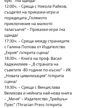
Букс“ /на щанда/
12:00ч. – Среща с Никола Райков, 
създател на приказки-игри и 
поредицата „Голямото 
приключение на малкото 
таласъмче“ – Приказки-игри /на 
щанда/
17:30ч. – Среща между страниците 
с Галина Попова от Издателство 
„Екрие” /открита сцена/
18:30ч. – Книга на проф. Васил 
Хаджиилиев – „В страната на 
съветите -80 години по-късно“ – ИК 
„Новата цивилизация“ /открита 
сцена/
19:30ч. – Среща с Венцислава 
Великова и нейната най-нова книга 
– „Мичя“ – Издателство „Трейшън 
Прес” /Thracian Press /открита 