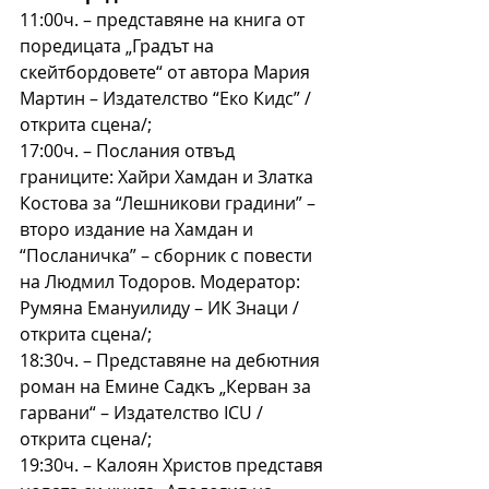
11:00ч. – представяне на книга от 
поредицата „Градът на 
скейтбордовете“ от автора Мария 
Мартин – Издателство “Еко Кидс” /
открита сцена/;
17:00ч. – Послания отвъд 
границите: Хайри Хамдан и Златка 
Костова за “Лешникови градини” – 
второ издание на Хамдан и 
“Посланичка” – сборник с повести 
на Людмил Тодоров. Модератор: 
Румяна Емануилиду – ИК Знаци /
открита сцена/;
18:30ч. – Представяне на дебютния 
роман на Емине Садкъ „Керван за 
гарвани“ – Издателство ICU /
открита сцена/;
19:30ч. – Калоян Христов представя 