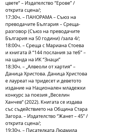
цвете“ – Издателство “Ерове” /
открита сцена/;
17:30ч. – ПАНОРАМА – Съюз на 
преводачите България – Среща-
разговор (Съюз на преводачите 
България на 50 години) /зала 4/;
18:00ч. – Среща с Мариана Стоева 
и книгата й “144 послания за теб” – 
на щанда на ИК “Знаци”
18:30ч. – „Алвеоли от хартия“ – 
Даница Христова. Даница Христова 
е лауреат на тридесет и деветото 
издание на Национален младежки 
конкурс за поезия „Веселин 
Ханчев“ (2022). Книгата се издава 
със съдействието на Община Стара 
Загора. – Издателство “Жанет – 45” /
открита сцена/;
19:30ч. – Писателката Людмила 