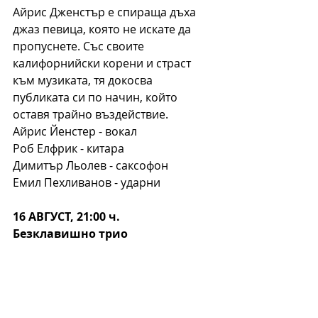
Айрис Дженстър е спираща дъха 
джаз певица, която не искате да 
пропуснете. Със своите 
калифорнийски корени и страст 
към музиката, тя докосва 
публиката си по начин, който 
оставя трайно въздействие.
Айрис Йенстер - вокал
Роб Елфрик - китара
Димитър Льолев - саксофон
Емил Пехливанов - ударни
16 АВГУСТ, 21:00 ч.
Безклавишно трио