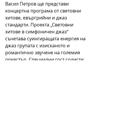
Васил Петров ще представи 
концертна програма от световни 
хитове, евъргрийни и джаз 
стандарти. Проекта „Световни 
хитове в симфоничен джаз“ 
съчетава суингиращата енергия на 
джаз групата с изисканото и 
романтично звучене на големия 
оркестър. Специални гост солисти 
в програмата са младата певица и 
пианистка Валерия Стоянова и 
виртуозната цигуларка Зорница 
Иларионова. 
"Джаз в Бургас" се осъществява с 
финансовата подкрепа на 
Министерството на културата. 
Организатор: Община Бургас