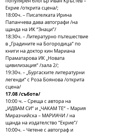
популярен блогър Иван Кръстев – 
Екрие /открита сцена/;
18:00ч. – Писателката Ирина 
Папанчева дава автографи /на 
щанда на ИК “Знаци”/
18:30ч. – Литературно пътешествие 
в „Градините на Богородица“ по 
книги на доктор кин Мариана 
Праматарова ИК „Новата 
цивилизация“ /зала 2/;
19:30ч. – „Бургаските литературни 
легенди“ с Роза Боянова /открита 
сцена/
17.08 /събота/
10:00 ч. – Среща с автора на 
„ИДВАМ СИ“ и „ЧАКАМ ТЕ“ – Мария 
Миразчийска – МАРИАЧИ / на 
щанда на издателство “Екрие”/
10:00ч. – Четене с автограф и 