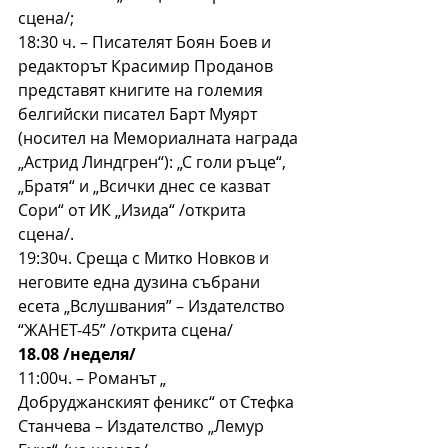
сцена/;
18:30 ч. – Писателят Боян Боев и 
редакторът Красимир Проданов 
представят книгите на големия 
белгийски писател Барт Муярт 
(носител на Мемориалната награда 
„Астрид Линдгрен“): „С голи ръце“, 
„Братя“ и „Всички днес се казват 
Сори“ от ИК „Изида“ /открита 
сцена/.
19:30ч. Среща с Митко Новков и 
неговите една дузина събрани 
есета „Вслушвания” – Издателство 
“ЖАНЕТ-45” /открита сцена/
18.08 /неделя/
11:00ч. – Романът „ 
Добруджанският феникс“ от Стефка 
Станчева – Издателство „Лемур 