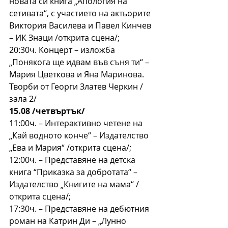
новата си книга „Апология на 
сетивата“, с участието на актьорите 
Виктория Василева и Павел Кинчев 
– ИК Знаци /открита сцена/;
20:30ч. Концерт – изложба 
„Понякога ще идвам във съня ти“ – 
Мария Цветкова и Яна Маринова.
Творби от Георги Златев Черкин /
зала 2/
15.08 /четвъртък/
11:00ч. – Интерактивно четене на 
„Кай водното конче“ – Издателство 
„Ева и Мария“ /открита сцена/;
12:00ч. – Представяне на детска 
книга “Приказка за добротата“ – 
Издателство „Книгите на мама“ /
открита сцена/;
17:30ч. – Представяне на дебютния 
роман на Катрин Ди – „Лунно 