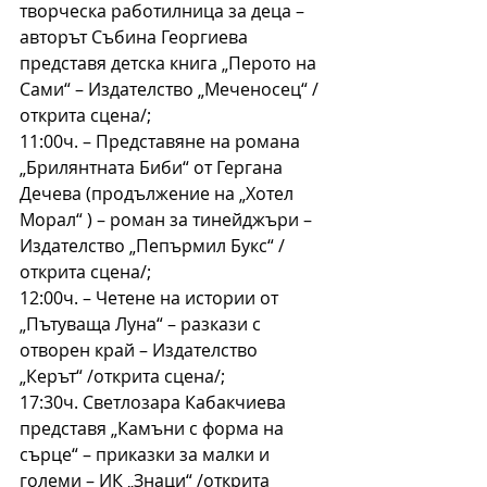
творческа работилница за деца – 
авторът Събина Георгиева 
представя детска книга „Перото на 
Сами“ – Издателство „Меченосец“ /
открита сцена/;
11:00ч. – Представяне на романа 
„Брилянтната Биби“ от Гергана 
Дечева (продължение на „Хотел 
Морал“ ) – роман за тинейджъри – 
Издателство „Пепърмил Букс“ /
открита сцена/;
12:00ч. – Четене на истории от 
„Пътуваща Луна“ – разкази с 
отворен край – Издателство 
„Керът“ /открита сцена/;
17:30ч. Светлозара Кабакчиева 
представя „Камъни с форма на 
сърце“ – приказки за малки и 
големи – ИК „Знаци“ /открита 