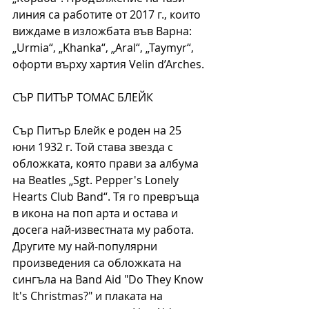
линия са работите от 2017 г., които 
виждаме в изложбата във Варна: 
„Urmia“, „Khanka“, „Aral“, „Taymyr“, 
офорти върху хартия Velin d’Arches.
СЪР ПИТЪР ТОМАС БЛЕЙК 
Сър Питър Блейк е роден на 25 
юни 1932 г. Той става звезда с 
обложката, която прави за албума 
на Beatles „Sgt. Pepper's Lonely 
Hearts Club Band“. Тя го превръща 
в икона на поп арта и остава и 
досега най-известната му работа. 
Другите му най-популярни 
произведения са обложката на 
сингъла на Band Aid "Do They Know 
It's Christmas?" и плаката на 