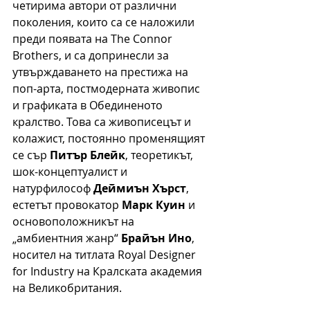
четирима автори от различни 
поколения, които са се наложили 
преди появата на The Connor 
Brothers, и са допринесли за 
утвърждаването на престижа на 
поп-арта, постмодерната живопис 
и графиката в Обединеното 
кралство. Това са живописецът и 
колажист, постоянно променящият 
се сър 
Питър Блейк
, теоретикът, 
шок-концептуалист и 
натурфилософ 
Деймиън Хърст
, 
естетът провокатор 
Марк Куин
 и 
основоположникът на 
„амбиентния жанр“ 
Брайън Ино
, 
носител на титлата Royal Designer 
for Industry на Кралската академия 
на Великобритания.