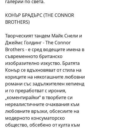
галерии по света.
КОНЪР БРАДЪРС (THE CONNOR 
BROTHERS)
Творческият тандем Майк Снели и 
Джеймс Голдинг - The Connor 
Brothers - e сред водещите имена в 
съвременното британско 
изобразително изкуство. Братята 
Конър се вдъхновяват от стила на 
кориците на някогашните любовни 
романи със задължителен хепиенд 
и го преработват с ирония, 
„коментирайки“ в творбите си 
нереалистичните очаквания към 
любовните връзки, обсесиите на 
модерното консуматорско 
общество, обсебено от култа към 