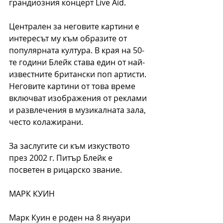
грандиозния концерт Live Aid. 
Централен за неговите картини е 
интересът му към образите от 
популярната култура. В края на 50-
те години Блейк става един от най-
известните британски поп артисти. 
Неговите картини от това време 
включват изображения от реклами 
и развлечения в музикалната зала, 
често колажирани.
За заслугите си към изкуството 
през 2002 г. Питър Блейк е 
посветен в рицарско звание.
МАРК КУИН
Марк Куин е роден на 8 януари 