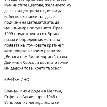
към чистите цветове, желанието му 
да се концентрира в цвета и да 
избегне експресията, да се 
подчини на математиката, да 
машинизира рисуването. През 
1999 г. художникът се обръща 
назад и определя момента на 
появата на „точковите кратини“ 
като поврат в своето развитие. 
„Винаги съм бил колорист“, казва 
Деймиън Хърст, „и цветните точки 
ми дадоха това, което търсех.“
БРАЙЪН ИНО 
Брайън Ино е роден в Мелтън, 
Съфолк в Англия през 1948 г. 
Успоредно с легендарната си 