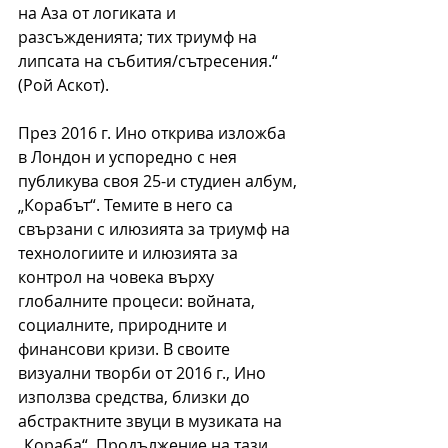
на Аза от логиката и 
разсъжденията; тих триумф на 
липсата на събития/сътресения.“ 
(Рой Аскот).
През 2016 г. Ино открива изложба 
в Лондон и успоредно с нея 
публикува своя 25-и студиен албум, 
„Корабът“. Темите в него са 
свързани с илюзията за триумф на 
технологиите и илюзията за 
контрол на човека върху 
глобалните процеси: войната, 
социалните, природните и 
финансови кризи. В своите 
визуални творби от 2016 г., Ино 
използва средства, близки до 
абстрактните звуци в музиката на 
„Кораба“. Продължение на тази 