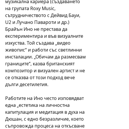
музикална кариера (създаването 
на групата Roxy Music, 
сътрудничеството с Дейвид Бауи, 
U2 и Лучано Павароти и др.) 
Брайън Ино не престава да 
експериментира и във визуалните 
изкуства. Той създава „видео 
живопис“ и работи със светлинни 
инсталации. „Обичам да размесвам 
границите“, казва британският 
композитор и визуален артист и не 
се отказва от този подход вече 
дълги десетилетия.
Работите на Ино често изповядват 
една „естетика на личностна 
капитулация и медитация в духа на 
Дюшан, с едно безразличие, което 
съпровожда процеса на откъсване 