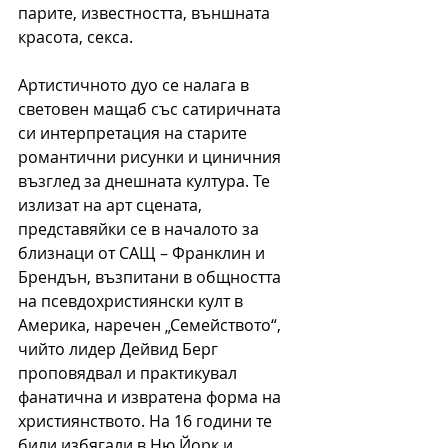
парите, известността, външната 
красота, секса.
Артистичното дуо се налага в 
световен мащаб със сатиричната 
си интерпретация на старите 
романтични рисунки и циничния 
възглед за днешната култура. Те 
излизат на арт сцената, 
представяйки се в началото за 
близнаци от САЩ – Франклин и 
Брендън, възпитани в общността 
на псевдохристиянски култ в 
Америка, наречен „Семейството“, 
чийто лидер Дейвид Берг 
проповядвал и практикувал 
фанатична и извратена форма на 
християнството. На 16 години те 
били избягали в Ню Йорк и 