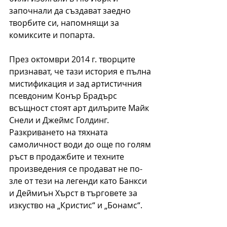
започнали да създават заедно 
творбите си, напомнящи за 
комиксите и попарта. 
През октомври 2014 г. творците 
признават, че тази история е пълна 
мистификация и зад артистичния 
псевдоним Конър Брадърс 
всъщност стоят арт дилърите Майк 
Снели и Джеймс Голдинг. 
Разкриването на тяхната 
самоличност води до още по голям 
ръст в продажбите и техните 
произведения се продават не по-
зле от тези на легенди като Банкси 
и Деймиън Хърст в търговете за 
изкуство на „Кристис“ и „Бонамс“. 