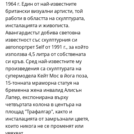
1964 г. Един от най-известните 
британски визуални артисти, той 
работи в областта на скулптурата, 
инсталацията и живописта. 
Авангардистът добива световна 
известност със скулптурния си 
автопортрет Self от 1991 г., за който 
използва 4,5 литра от собствената 
си кръв. Сред най-известните му 
произведения са скулптурата на 
супермодела Кейт Мос в йога поза, 
15-тонната мраморна статуя на 
бременна жена инвалид Алисън 
Лапер, експонирана върху 
четвъртата колона в центъра на 
площад "Трафалгар", както и 
инсталацията от замръзнали цветя, 
които никога не се променят или 
увяхват.