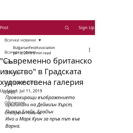
Post
Sign Up
Всички новини
BulgarianFestAssociation
Всички новини
Jul 10, 2019
5 min read
"Съвременно британско
БФА
изкуство" в Градската
Позиции
художествена галерия
Festival Brunch
Updated:
Jul 11, 2019
ЕФФЕ
Провокиращи въображението 
Обучения
оригинали на Деймиън Хърст, 
Питър Блейк, Брайън 
Отворени покани
Ино и Марк Куин за пръв път във 
Варна.