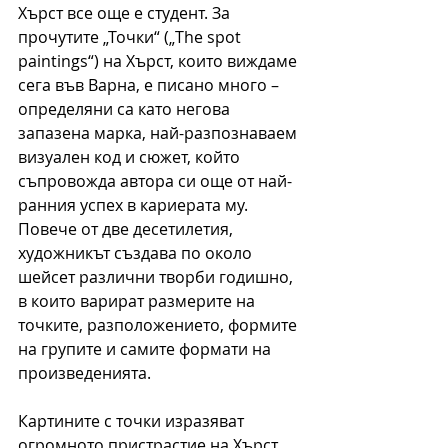
Хърст все още е студент. За 
прочутите „Точки“ („The spot 
paintings“) на Хърст, които виждаме 
сега във Варна, е писано много – 
определяни са като негова 
запазена марка, най-разпознаваем 
визуален код и сюжет, който 
съпровожда автора си още от най-
ранния успех в кариерата му. 
Повече от две десетилетия, 
художникът създава по около 
шейсет различни творби годишно, 
в които варират размерите на 
точките, разположението, формите 
на групите и самите формати на 
произведенията. 
Картините с точки изразяват 
огромното пристрастие на Хърст 