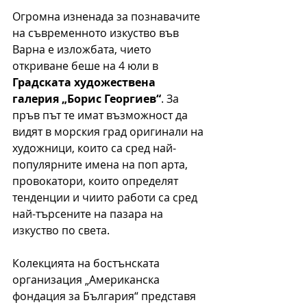
Огромна изненада за познавачите 
на съвременното изкуство във 
Варна е изложбата, чието 
откриване беше на 4 юли в 
Градската художествена 
галерия „Борис Георгиев“
. За 
пръв път те имат възможност да 
видят в морския град оригинали на 
художници, които са сред най-
популярните имена на поп арта, 
провокатори, които определят 
тенденции и чиито работи са сред 
най-търсените на пазара на 
изкуство по света.
Колекцията на бостънската 
организация „Американска 
фондация за България“ представя 