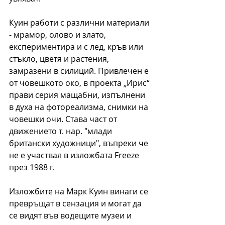
Куин работи с различни материали 
- мрамор, олово и злато, 
експериментира и с лед, кръв или 
стъкло, цветя и растения, 
замразени в силиций. Привлечен е 
от човешкото око, в проекта „Ирис“ 
прави серия мащабни, изпълнени 
в духа на фотореализма, снимки на 
човешки очи. Става част от 
движението т. нар. "млади 
британски художници", въпреки че 
не е участвал в изложбата Freeze 
през 1988 г.
Изложбите на Марк Куин винаги се 
превръщат в сензация и могат да 
се видят във водещите музеи и 