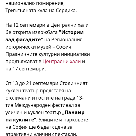
национално помирение, 
Триъгълната кула на Сердика.
На 12 септември в Централни хали 
бе открита изложбата 
"Истории 
зад фасадите" 
на Регионалния 
исторически музей – София. 
Празничните културни инициативи 
продължават в 
Централни хали
 и 
на 17 септември.
От 13 до 21 септември Столичният 
куклен театър представя на 
столичани и гостите на града 13-
тия Международен фестивал за 
уличен и куклен театър 
„Панаир 
на куклите“
. Улиците и парковете 
на София ще бъдат сцена за 
атрактивни улични спектакли, 