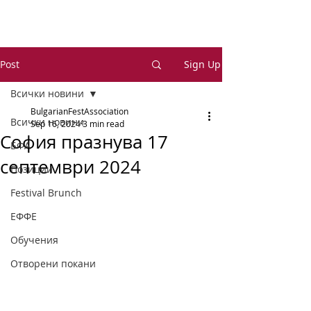
Post
Sign Up
Всички новини
BulgarianFestAssociation
Всички новини
Sep 16, 2024
3 min read
София празнува 17
БФА
септември 2024
Позиции
Festival Brunch
ЕФФЕ
Обучения
Отворени покани