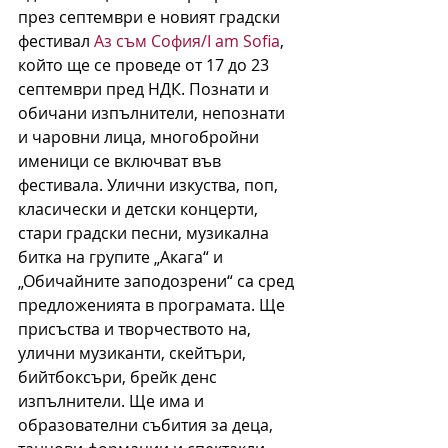
през септември е новият градски 
фестивал 
Аз съм София/I am Sofia
, 
който ще се проведе от 17 до 23 
септември пред НДК. Познати и 
обичани изпълнители, непознати 
и чаровни лица, многобройни 
именици се включват във 
фестивала. Улични изкуства, поп, 
класически и детски концерти, 
стари градски песни, музикална 
битка на групите „Акага“ и 
„Обичайните заподозрени“ са сред 
предложенията в програмата. Ще 
присъства и творчеството на, 
улични музиканти, скейтъри, 
бийтбоксъри, брейк денс 
изпълнители. Ще има и 
образователни събития за деца, 