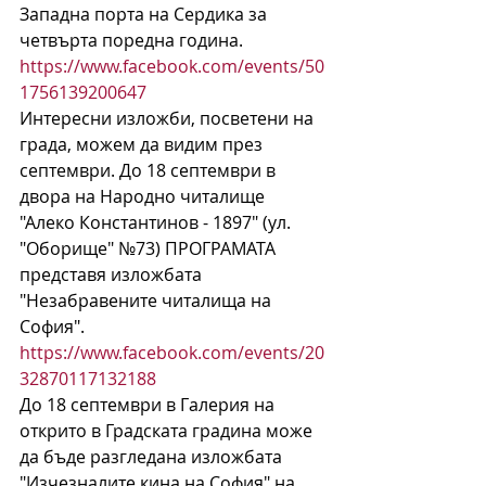
Западна порта на Сердика за 
четвърта поредна година. 
https://www.facebook.com/events/50
1756139200647
Интересни изложби, посветени на 
града, можем да видим през 
септември. До 18 септември в 
двора на Народно читалище 
"Алеко Константинов - 1897" (ул. 
"Оборище" №73) ПРОГРАМАТА 
представя изложбата 
"Незабравените читалища на 
София". 
https://www.facebook.com/events/20
32870117132188
До 18 септември в Галерия на 
открито в Градската градина може 
да бъде разгледана изложбата 
"Изчезналите кина на София" на 