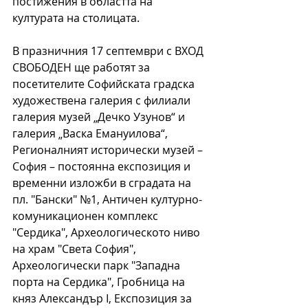
постижения в областта на 
културата на столицата.
В празничния 17 септември с ВХОД 
СВОБОДЕН ще работят за 
посетителите Софийската градска 
художествена галерия с филиали 
галерия музей „Дечко Узунов“ и 
галерия „Васка Емануилова“, 
Регионалният исторически музей – 
София – постоянна експозиция и 
временни изложби в сградата на 
пл. "Бански" №1, Античен културно-
комуникационен комплекс 
"Сердика", Археологическото ниво 
на храм "Света София", 
Археологически парк "Западна 
порта на Сердика", Гробница на 
княз Александър I, Експозиция за 