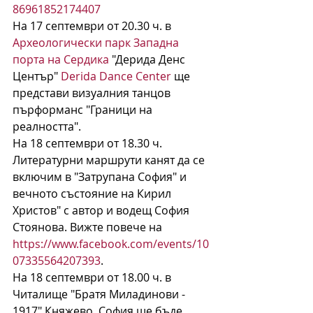
86961852174407
На 17 септември от 20.30 ч. в 
Археологически парк Западна 
порта на Сердика
 "Дерида Денс 
Център" 
Derida Dance Center
 ще 
представи визуалния танцов 
пърформанс "Граници на 
реалността".
На 18 септември от 18.30 ч. 
Литературни маршрути канят да се 
включим в "Затрупана София" и 
вечното състояние на Кирил 
Христов" с автор и водещ София 
Стоянова. Вижте повече на 
https://www.facebook.com/events/10
07335564207393
.
На 18 септември от 18.00 ч. в 
Читалище "Братя Миладинови - 
1917" Княжево, София ще бъде 