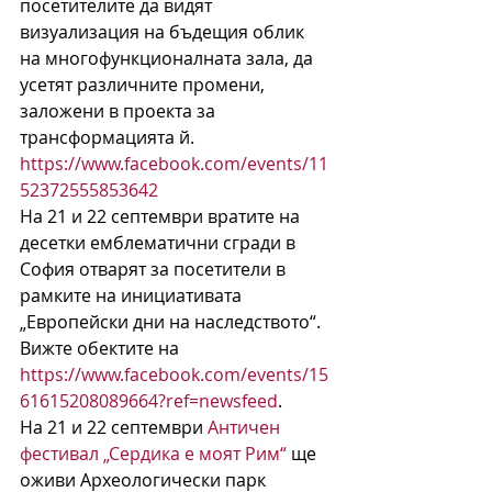
посетителите да видят 
визуализация на бъдещия облик 
на многофункционалната зала, да 
усетят различните промени, 
заложени в проекта за 
трансформацията й. 
https://www.facebook.com/events/11
52372555853642
На 21 и 22 септември вратите на 
десетки емблематични сгради в 
София отварят за посетители в 
рамките на инициативата 
„Европейски дни на наследството“. 
Вижте обектите на 
https://www.facebook.com/events/15
61615208089664?ref=newsfeed
.
На 21 и 22 септември 
Античен 
фестивал „Сердика е моят Рим“
 ще 
оживи Археологически парк 