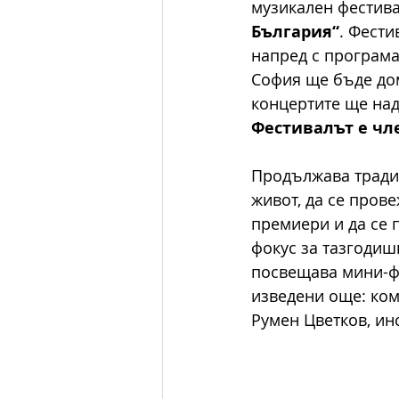
музикален фестивал
България“
. Фести
напред с програма 
София ще бъде дом
концертите ще над
Фестивалът е чл
Продължава тради
живот, да се прове
премиери и да се 
фокус за тазгодиш
посвещава мини-фе
изведени още: ком
Румен Цветков, ин