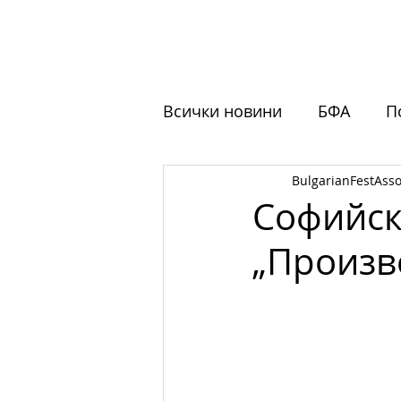
НАЧАЛО
ЗА НАС
ФЕСТ
Всички новини
БФА
П
BulgarianFestAsso
Обучения
Отворени 
Софийск
„Произв