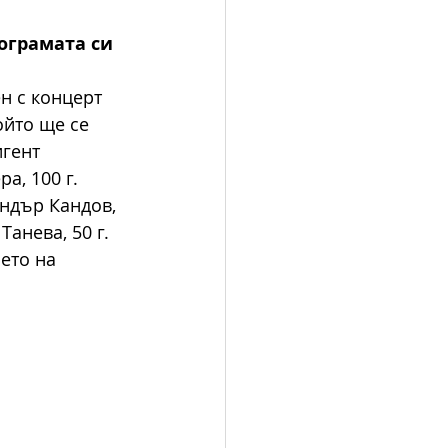
ограмата си 
н с концерт 
ойто ще се 
гент 
а, 100 г. 
андър Кандов, 
анева, 50 г. 
ето на 