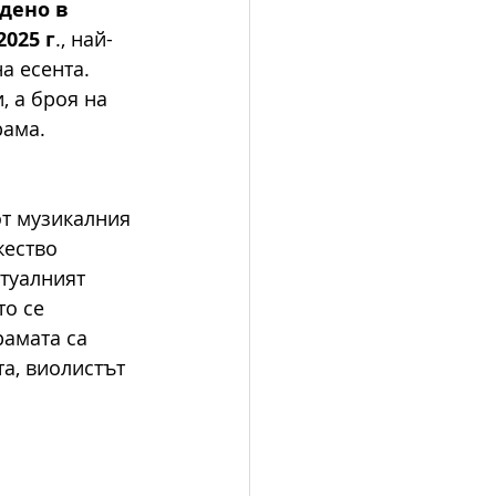
дено в 
2025 г
., най-
а есента. 
 а броя на 
ама. 
т музикалния 
жество 
туалният 
о се 
амата са 
а, виолистът 