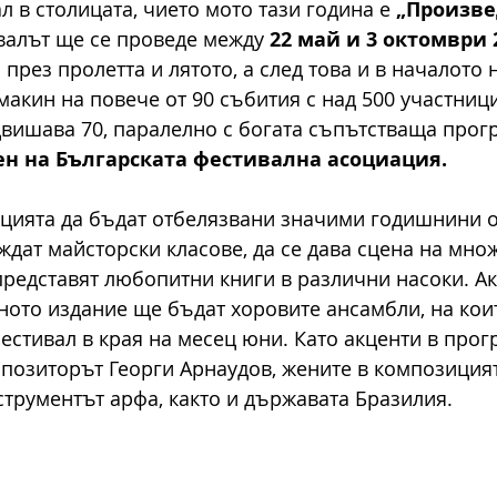
 в столицата, чието мото тази година е 
„Произве
валът ще се проведе между 
22 май и 3 октомври 
през пролетта и лятото, а след това и в началото н
акин на повече от 90 събития с над 500 участници,
вишава 70, паралелно с богата съпътстваща прогр
ен на Българската фестивална асоциация.
цията да бъдат отбелязвани значими годишнини о
ждат майсторски класове, да се дава сцена на мно
представят любопитни книги в различни насоки. Ак
ното издание ще бъдат хоровите ансамбли, на коит
стивал в края на месец юни. Като акценти в прогр
позиторът Георги Арнаудов, жените в композицият
струментът арфа, както и държавата Бразилия.