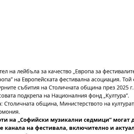
тел на лейбъла за качество „Европа за фестивалите
ропа” на Европейската фестивална асоциация. Той е
урните събития на Столичната община през 2025 г. 
овата подкрепа на Националния фонд „Култура”. 
: Столичната община, Министерството на културат
рмония.
рти на „Софийски музикални седмици“ могат д
be канала на фестивала, включително и актуа