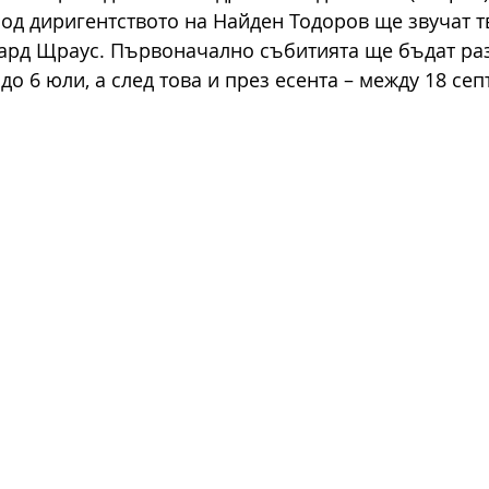
 под диригентството на Найден Тодоров ще звучат т
хард Щраус. Първоначално събитията ще бъдат ра
до 6 юли, а след това и през есента – между 18 сеп