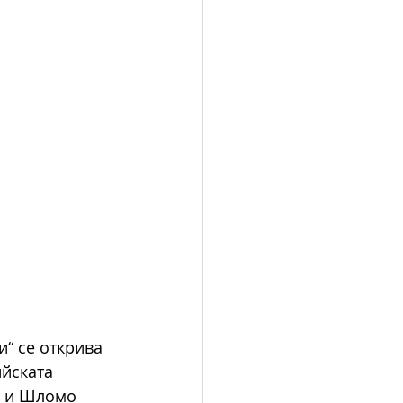
“ се открива 
ийската 
) и Шломо 