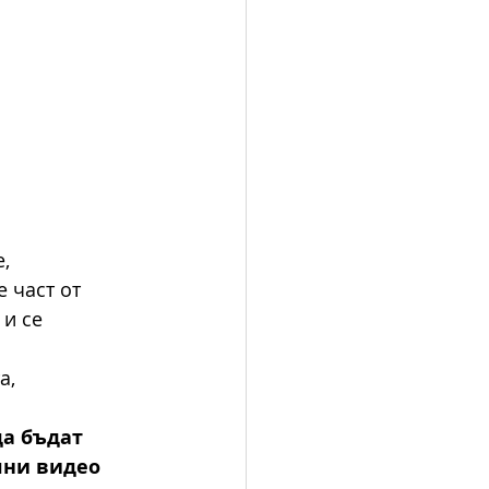
, 
 част от 
и се 
а, 
а бъдат 
лни видео 