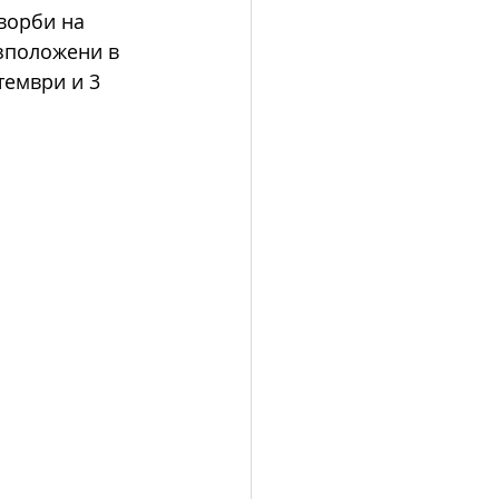
ворби на 
зположени в 
тември и 3 