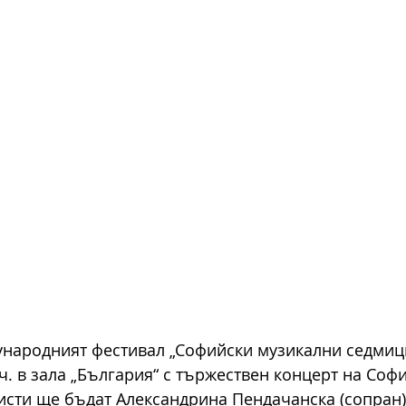
народният фестивал „Софийски музикални седмици
 ч. в зала „България“ с тържествен концерт на Соф
исти ще бъдат Александрина Пендачанска (сопран