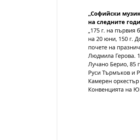
„Софийски музик
на следните год
„175 г. на първия
на 20 юни, 150 г. 
почете на празнич
Людмила Герова. 12
Лучано Берио, 85 г
Руси Търмъков и Ру
Камерен оркестър 
Конвенцията на Ю