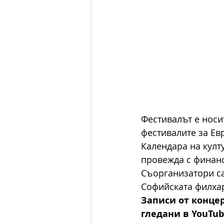
Фестивалът е носи
фестивалите за Ев
Календара на култ
провежда с финанс
Съорганизатори са
Софийската филха
Записи от конце
гледани в YouTu