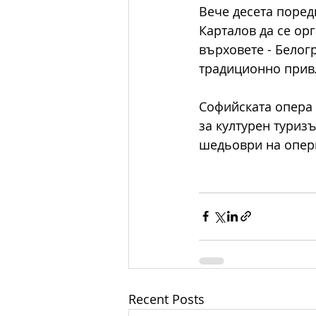
Вече десета поред
Карталов да се ор
върховете - Белог
традиционно привл
Софийската опера 
за културен туриз
шедьоври на оперн
Recent Posts