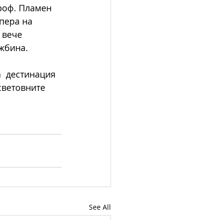
роф. Пламен 
пера на 
 вече 
жбина. 
  дестинация 
световните 
See All