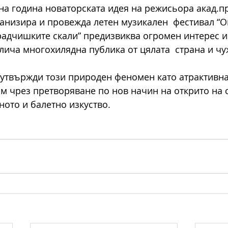
на година новаторската идея на режисьора акад.п
ганизира и провежда летен музикален  фестивал “О
радчишките скали” предизвиква огромен интерес и
ича многохилядна публика от цялата  страна и чу
утвържди този природен феномен като атрактивна
ъм чрез претворяване по нов начин на открито на 
ото и балетно изкуство. 