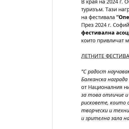
В края на 2024 г.
туризъм. Тази наг
на фестивала 
“Опе
През 2024 г. Софи
фестивална асо
които привличат м
ЛЕТНИТЕ ФЕСТИВА
"С радост научава
Балканска награда з
от Националния ни
за това отличие и 
рисковете, които 
творчески и техни
и зрителна зала н