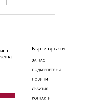
nassi Summer Music -
надесет години
ка, приятелство и
я в сърцето на
анаси
Бързи връзки
ин с
уална
ЗА НАС
ПОДКРЕПЕТЕ НИ
НОВИНИ
СЪБИТИЯ
КОНТАКТИ