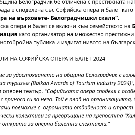
 Община Белоградчик бе отличена с престижната наг
рада е споделена със Софийска опера и балет като
ра на върховете- Белоградчишки скали”.
йска опера и балет се включи към семейството на 
циация
 като организатор на множество престижни 
ногобройна публика и издигат нивото на българск
ЛИ НА СОФИЙСКА ОПЕРА И БАЛЕТ 2024
ме за удостояването на община Белоградчик с гол
а туризъм (Balkan Awards of Tourism Industry 2024)",
 оперен театър. "
Софийската опера споделя с особ
с приноса си за него. Той е плод на организацията,
сами поемахме с  огромната отдаденост и страст 
чески колективи за превръщане на крепостта “Кал
а открито за оперни балетни спектакли.
" 