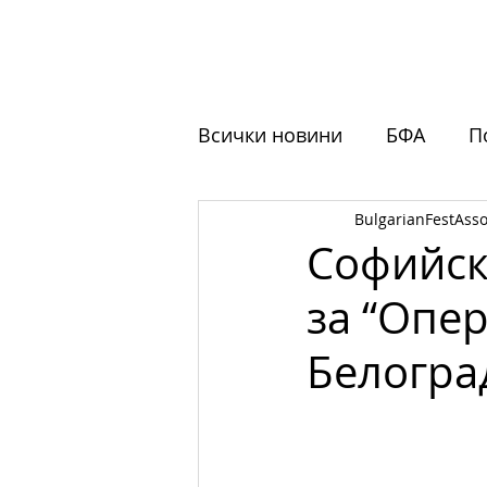
НАЧАЛО
ЗА НАС
ФЕСТ
Всички новини
БФА
П
BulgarianFestAsso
Обучения
Отворени 
Софийск
за “Опер
Белогра