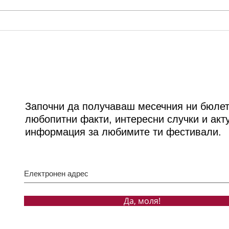
Фестивалната атмосфера в
Arba
Бургас през лятото на 2026
шест
музи
маги
Арб
Започни да получаваш месечния ни бюлет
любопитни факти, интересни случки и акт
информация за любимите ти фестивали.
Да, моля!