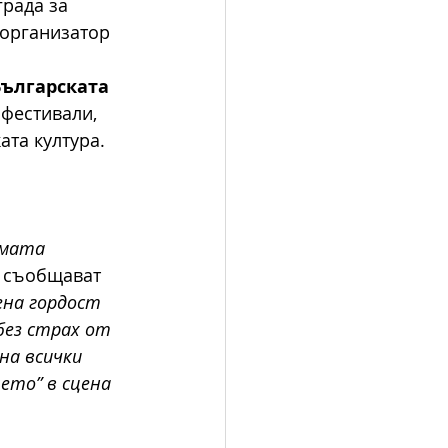
рада за 
 организатор 
Българската 
фестивали, 
ата култура.
ямата 
 съобщават 
ена гордост 
 без страх от 
на всички 
ето” в сцена 