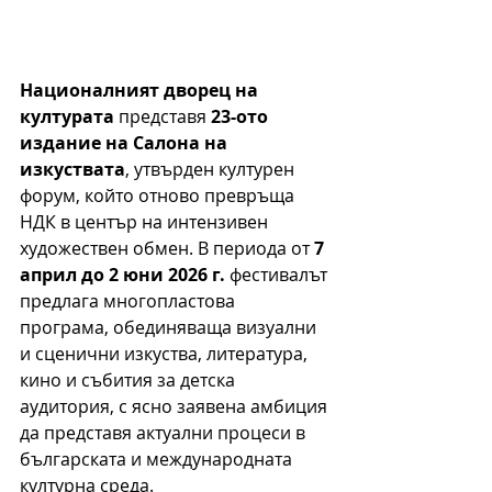
Националният дворец на 
културата
 представя 
23-ото 
издание на Салона на 
изкуствата
, утвърден културен 
форум, който отново превръща 
НДК в център на интензивен 
художествен обмен. В периода от 
7 
април до 2 юни 2026 г.
 фестивалът 
предлага многопластова 
програма, обединяваща визуални 
и сценични изкуства, литература, 
кино и събития за детска 
аудитория, с ясно заявена амбиция 
да представя актуални процеси в 
българската и международната 
културна среда.