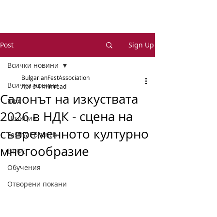
Post
Sign Up
Всички новини
BulgarianFestAssociation
Всички новини
Apr 6
4 min read
Салонът на изкуствата
БФА
2026 в НДК - сцена на
Позиции
съвременното културно
Festival Brunch
многообразие
ЕФФЕ
Обучения
Отворени покани