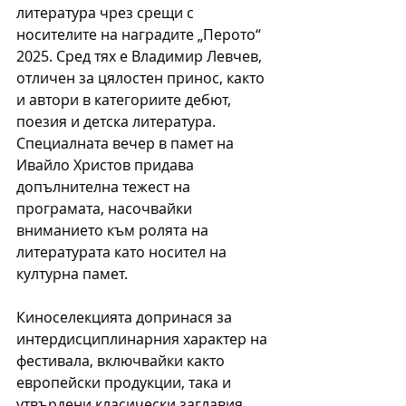
литература чрез срещи с 
носителите на наградите „Перото“ 
2025. Сред тях е Владимир Левчев, 
отличен за цялостен принос, както 
и автори в категориите дебют, 
поезия и детска литература. 
Специалната вечер в памет на 
Ивайло Христов придава 
допълнителна тежест на 
програмата, насочвайки 
вниманието към ролята на 
литературата като носител на 
културна памет.
Киноселекцията допринася за 
интердисциплинарния характер на 
фестивала, включвайки както 
европейски продукции, така и 
утвърдени класически заглавия, 