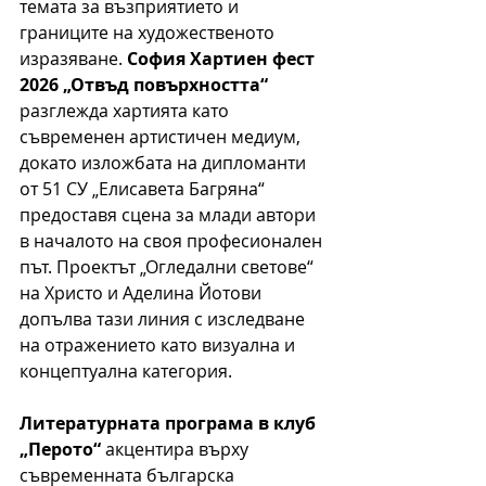
темата за възприятието и 
границите на художественото 
изразяване. 
София Хартиен фест 
2026 „Отвъд повърхността“ 
разглежда хартията като 
съвременен артистичен медиум, 
докато изложбата на дипломанти 
от 51 СУ „Елисавета Багряна“ 
предоставя сцена за млади автори 
в началото на своя професионален 
път. Проектът „Огледални светове“ 
на Христо и Аделина Йотови 
допълва тази линия с изследване 
на отражението като визуална и 
концептуална категория.
Литературната програма в клуб 
„Перото“
 акцентира върху 
съвременната българска 