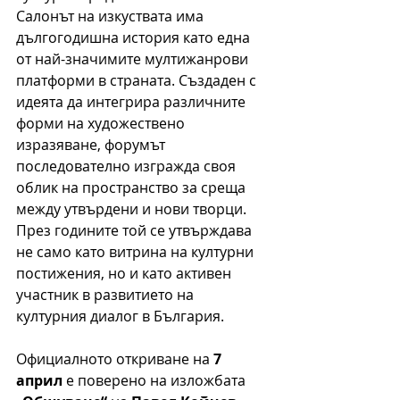
Салонът на изкуствата има 
дългогодишна история като една 
от най-значимите мултижанрови 
платформи в страната. Създаден с 
идеята да интегрира различните 
форми на художествено 
изразяване, форумът 
последователно изгражда своя 
облик на пространство за среща 
между утвърдени и нови творци. 
През годините той се утвърждава 
не само като витрина на културни 
постижения, но и като активен 
участник в развитието на 
културния диалог в България.
Официалното откриване на 
7 
април
 е поверено на изложбата 