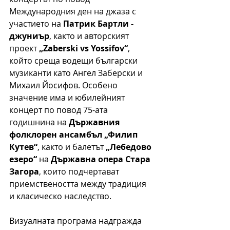
Международния ден на джаза с 
участието на 
Патрик Бартли - 
джуниър
, както и авторският 
проект 
„Zaberski vs Yossifov“
, 
който среща водещи български 
музиканти като Ангел Заберски и 
Михаил Йосифов. Особено 
значение има и юбилейният 
концерт по повод 75-ата 
годишнина на 
Държавния 
фолклорен ансамбъл „Филип 
Кутев“
, както и балетът 
„Лебедово 
езеро“ 
на 
Държавна опера Стара 
Загора
, които подчертават 
приемствеността между традиция 
и класическо наследство.
Визуалната програма надгражда 