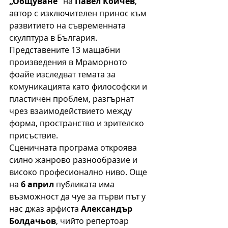
„Общуване“
 на 
Павел Койчев
, 
автор с изключителен принос към 
развитието на съвременната 
скулптура в България. 
Представените 13 мащабни 
произведения в Мраморното 
фоайе изследват темата за 
комуникацията като философски и 
пластичен проблем, разгърнат 
чрез взаимодействието между 
форма, пространство и зрителско 
присъствие. 
Сценичната програма откроява 
силно жанрово разнообразие и 
високо професионално ниво. Още 
на 
6 април
 публиката има 
възможност да чуе за първи път у 
нас джаз арфиста 
Александър 
Болдачьов
, чийто репертоар 