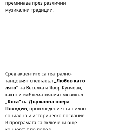
преминава през различни 
музикални традиции. 
Сред акцентите са театрално-
танцовият спектакъл 
„Любов като 
лято“
 на Веселка и Явор Кунчеви, 
както и емблематичният мюзикъл 
„Коса“
 на 
Държавна опера 
Пловдив
, произведение със силно 
социално и историческо послание. 
В програмата са включени още 
концертът по повод 