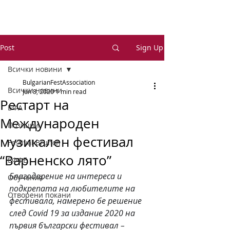
Post
Sign Up
Всички новини
BulgarianFestAssociation
Всички новини
Jun 8, 2020
1 min read
Рестарт на
БФА
Международен
Позиции
музикален фестивал
Festival Brunch
“Варненско лято”
ЕФФЕ
Благодарение на интереса и 
Обучения
подкрепата на любителите на 
Отворени покани
фестивала, намерено бе решение 
след Covid 19 за издание 2020 на 
първия български фестивал –