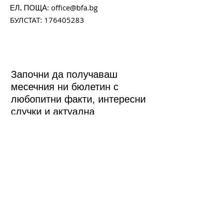
:
office@bfa.bg
ЕЛ. ПОЩА
БУЛСТАТ:
176405283
Започни да получаваш
месечния ни бюлетин с
любопитни факти, интересни
случки и актуална
информация за любимите ти
фестивали.
Да, моля!