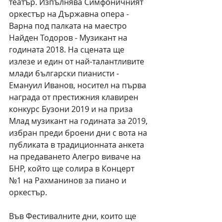
театър. Изпълнява Симфоничният 
оркестър на Държавна опера - 
Варна под палката на маестро 
Найден Тодоров - Музикант на 
годината 2018. На сцената ще 
излезе и един от най-талантливите 
млади български пианисти - 
Емануил Иванов, носител на първа 
награда от престижния клавирен 
конкурс Бузони 2019 и на приза 
Млад музикант на годината за 2019, 
избран преди броени дни с вота на 
публиката в традиционната анкета 
на предаването Алегро виваче на 
БНР, който ще солира в Концерт 
№1 на Рахманинов за пиано и 
оркестър.
Във Фестивалните дни, които ще 