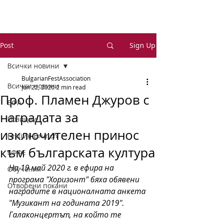
Post
Sign Up
Всички новини
BulgarianFestAssociation
Всички новини
Jun 22, 2020
2 min read
Проф. Пламен Джуров с
БФА
наградата за
Позиции
изключителен принос
Festival Brunch
към българската култура
ЕФФЕ
На 19 май 2020 г. в ефира на 
Обучения
програма "Хоризонт" бяха обявени 
Отворени покани
наградите в националната анкета 
"Музикант на годината 2019". 
Галаконцертът, на който те 