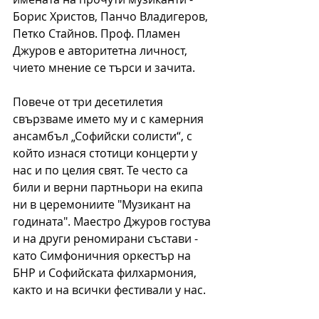
Борис Христов, Панчо Владигеров, 
Петко Стайнов. Проф. Пламен 
Джуров е авторитетна личност, 
чието мнение се търси и зачита.
Повече от три десетилетия 
свързваме името му и с камерния 
ансамбъл „Софийски солисти“, с 
който изнася стотици концерти у 
нас и по целия свят. Те често са 
били и верни партньори на екипа 
ни в церемониите "Музикант на 
годината". Маестро Джуров гостува 
и на други реномирани състави - 
като Симфоничния оркестър на 
БНР и Софийската филхармония, 
както и на всички фестивали у нас.