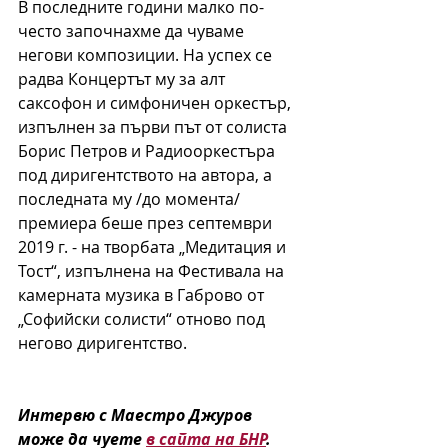
В последните години малко по-
често започнахме да чуваме 
негови композиции. На успех се 
радва Концертът му за алт 
саксофон и симфоничен оркестър, 
изпълнен за първи път от солиста 
Борис Петров и Радиооркестъра 
под диригентството на автора, а 
последната му /до момента/ 
премиера беше през септември 
2019 г. - на творбата „Медитация и 
Тост“, изпълнена на Фестивала на 
камерната музика в Габрово от 
„Софийски солисти“ отново под 
негово диригентство.
Интервю с Маестро Джуров 
може да чуете 
в сайта на БНР
. 