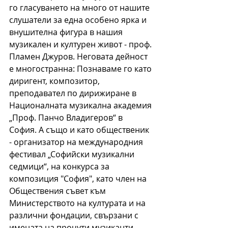
го гласуването на много от нашите 
слушатели за една особено ярка и 
внушителна фигура в нашия 
музикален и културен живот - проф. 
Пламен Джуров. Неговата дейност 
е многостранна: Познаваме го като 
диригент, композитор, 
преподавател по дирижиране в 
Националната музикална академия 
„Проф. Панчо Владигеров“ в 
София. А също и като общественик 
- организатор на международния 
фестивал „Софийски музикални 
седмици“, на конкурса за 
композиция "София", като член на 
Обществения съвет към 
Министерството на културата и на 
различни фондации, свързани с 
имената на прочути музиканти - 