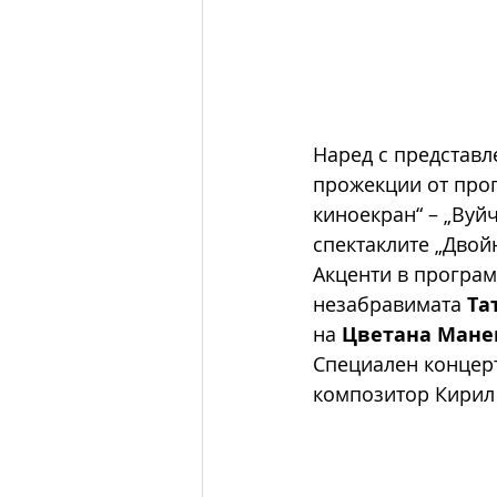
Наред с представл
прожекции от прог
киноекран“ – „Вуй
спектаклите „Двой
Акценти в програм
незабравимата 
Та
на 
Цветана Мане
Специален концерт
композитор Кирил