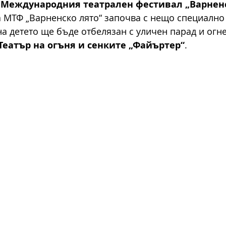
а Международния театрален фестивал „Варнен
а МТФ „Варненско лято“ започва с нещо специално 
на детето ще бъде отбелязан с уличен парад и огн
Театър на огъня и сенките „Файъртер“
.