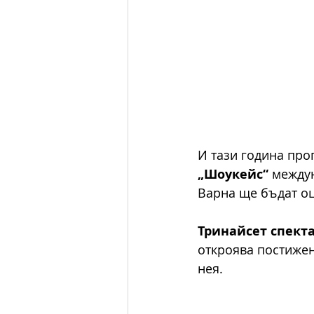
И тази година про
„Шоукейс“
 между
Варна ще бъдат оц
Тринайсет спект
откроява постижен
нея.