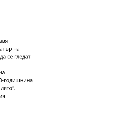
авя 
атър на 
а се гледат 
на 
80-годишнина 
лято“. 
ия 