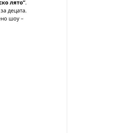
ско лято“
.
за децата. 
ено шоу – 