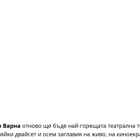
и Варна
 отново ще бъде най-горещата театрална т
яйки двайсет и осем заглавия на живо, на киноекр