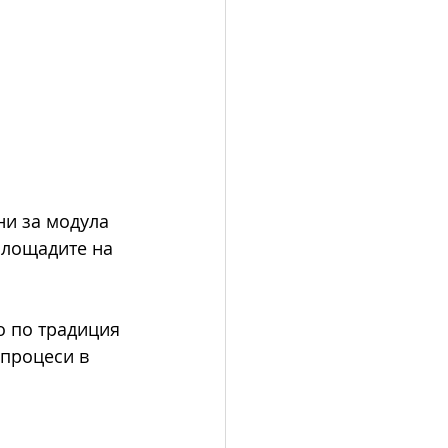
и за модула 
площадите на 
то по традиция 
процеси в 