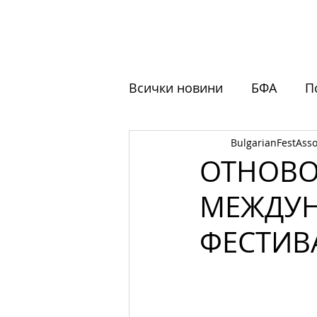
НАЧАЛО
ЗА НАС
ФЕСТ
Всички новини
БФА
П
BulgarianFestAsso
Обучения
Отворени 
ОТНОВО 
МЕЖДУН
ФЕСТИВ