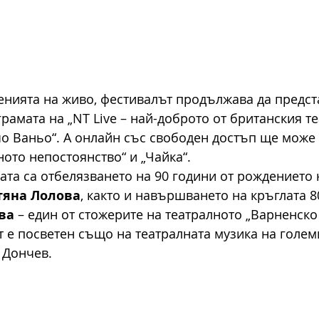
енията на живо, фестивалът продължава да предст
рамата на „NT Live – най-доброто от британския те
чо Ваньо“. А онлайн със свободен достъп ще може д
ното непостоянство“ и „Чайка“.
ата са отбелязването на 90 години от рождението 
тяна Лолова
, както и навършването на кръглата 
ва
 – един от стожерите на театралното „Варненско 
 е посветен също на театралната музика на голем
 Дончев.