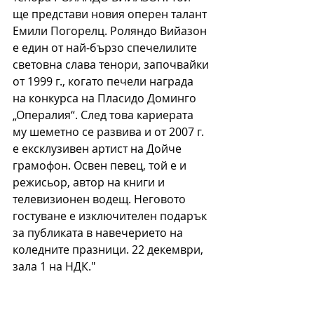
ще представи новия оперен талант 
Емили Погорелц. Роляндо Вийазон 
е един от най-бързо спечелилите 
световна слава тенори, започвайки 
от 1999 г., когато печели награда 
на конкурса на Пласидо Доминго 
„Опералия“. След това кариерата 
му шеметно се развива и от 2007 г. 
е ексклузивен артист на Дойче 
грамофон. Освен певец, той е и 
режисьор, автор на книги и 
телевизионен водещ. Неговото 
гостуване е изключителен подарък 
за публиката в навечерието на 
коледните празници. 22 декември, 
зала 1 на НДК." 