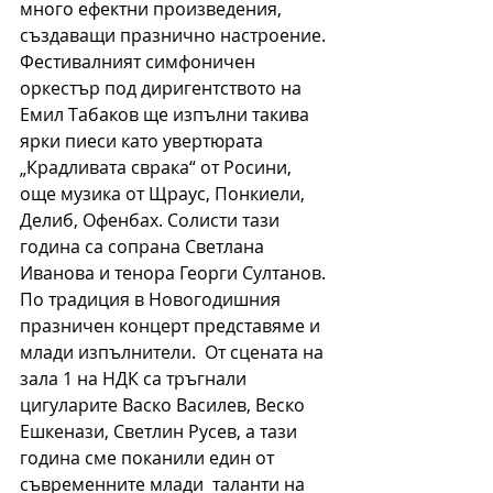
много ефектни произведения, 
създаващи празнично настроение. 
Фестивалният симфоничен 
оркестър под диригентството на 
Емил Табаков ще изпълни такива 
ярки пиеси като увертюрата 
„Крадливата сврака“ от Росини, 
още музика от Щраус, Понкиели, 
Делиб, Офенбах. Солисти тази 
година са сопрана Светлана 
Иванова и тенора Георги Султанов. 
По традиция в Новогодишния 
празничен концерт представяме и 
млади изпълнители.  От сцената на 
зала 1 на НДК са тръгнали 
цигуларите Васко Василев, Веско 
Ешкенази, Светлин Русев, а тази 
година сме поканили един от 
съвременните млади  таланти на 