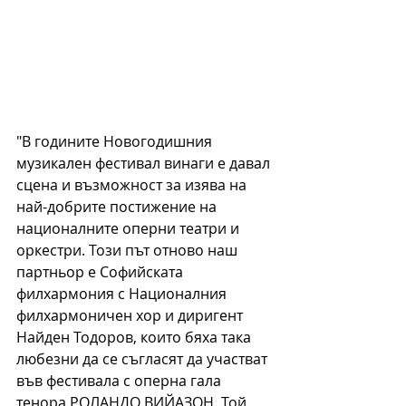
"В годините Новогодишния 
музикален фестивал винаги е давал 
сцена и възможност за изява на 
най-добрите постижение на 
националните оперни театри и 
оркестри. Този път отново наш 
партньор е Софийската 
филхармония с Националния 
филхармоничен хор и диригент 
Найден Тодоров, които бяха така 
любезни да се съгласят да участват 
във фестивала с оперна гала 
тенора РОЛАНДО ВИЙАЗОН. Той 