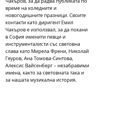
Чакъров, за да радва публиката по 
време на коледните и 
новогодишните празници. Своите 
контакти като диригент Емил 
Чакъров е използвал, за да покани 
в София именити певци и 
инструменталисти със световна 
слава като Мирела Френи, Николай 
Гяуров, Ана Томова-Синтова, 
Алексис Вайсенберг – незабравими 
имена, както за световната така и 
за нашата музикална история. 