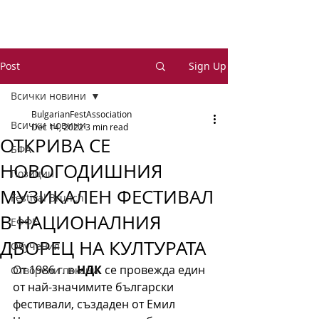
Post
Sign Up
Всички новини
BulgarianFestAssociation
Всички новини
Dec 14, 2022
3 min read
ОТКРИВА СЕ
БФА
НОВОГОДИШНИЯ
Позиции
МУЗИКАЛЕН ФЕСТИВАЛ
Festival Brunch
В НАЦИОНАЛНИЯ
ЕФФЕ
ДВОРЕЦ НА КУЛТУРАТА
Обучения
От 1986 г. в 
НДК
 се провежда един 
Отворени покани
от най-значимите български 
фестивали, създаден от Емил 