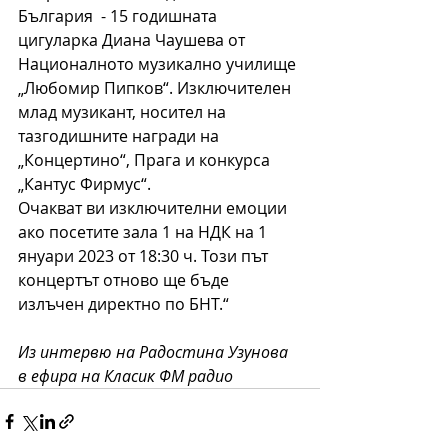
България  - 15 годишната 
цигуларка Диана Чаушева от 
Националното музикално училище 
„Любомир Пипков“. Изключителен 
млад музикант, носител на 
тазгодишните награди на 
„Концертино“, Прага и конкурса 
„Кантус Фирмус“. 
Очакват ви изключителни емоции 
ако посетите зала 1 на НДК на 1 
януари 2023 от 18:30 ч. Този път 
концертът отново ще бъде 
излъчен директно по БНТ.“
Из интервю на Радостина Узунова 
в ефира на Класик ФМ радио