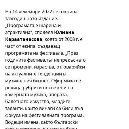
На 14 декември 2022 се открива 
тазгодишното издание. 
„Програмата е шарена и 
атрактивна“, споделя 
Юлиана 
Караатанасова
, която от 2008 г. е 
част от екипа, създаващ 
програмата на фестивала. „През 
годините фестивалът непрекъснато 
се промени, израства, отговаряйки 
на актуалните тенденции в 
музикалния бизнес. Оформиха се 
редица рубрики посветени на 
камерната музика, операта, 
балетното изкуство, младите 
таланти, които винаги са били във 
фокуса на фестивалната програма. 
Водещи имена, както български 
така и световни, винаги са били 