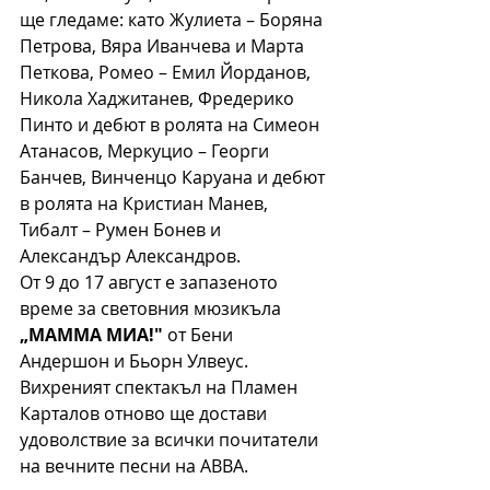
ще гледаме: като Жулиета – Боряна 
Петрова, Вяра Иванчева и Марта 
Петкова, Ромео – Емил Йорданов, 
Никола Хаджитанев, Фредерико 
Пинто и дебют в ролята на Симеон 
Атанасов, Меркуцио – Георги 
Банчев, Винченцо Каруана и дебют 
в ролята на Кристиан Манев, 
Тибалт – Румен Бонев и 
Александър Александров.
От 9 до 17 август е запазеното 
време за световния мюзикъла 
„МАММА МИА!"
 от Бени 
Андершон и Бьорн Улвеус. 
Вихреният спектакъл на Пламен 
Карталов отново ще достави 
удоволствие за всички почитатели 
на вечните песни на ABBA.