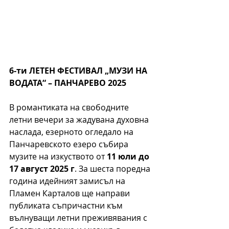
6-ти
ЛЕТЕН ФЕСТИВАЛ „МУЗИ НА 
ВОДАТА“ – ПАНЧАРЕВО 2025
В романтиката на свободните 
летни вечери за жадувана духовна 
наслада, езерното огледало на 
Панчаревското езеро събира 
музите на изкуството от 
11 юли до 
17 август 2025 г
. За шеста поредна 
година идейният замисъл на 
Пламен Карталов ще направи 
публиката съпричастни към 
вълнуващи летни преживявания с 