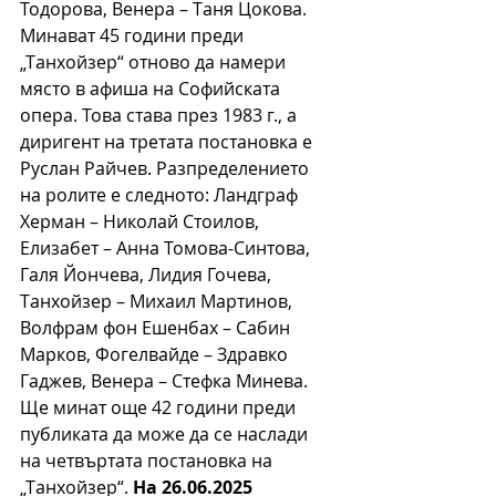
Тодорова, Венера – Таня Цокова. 
Минават 45 години преди 
„Танхойзер“ отново да намери 
място в афиша на Софийската 
опера. Това става през 1983 г., а 
диригент на третата постановка е 
Руслан Райчев. Разпределението 
на ролите е следното: Ландграф 
Херман – Николай Стоилов, 
Елизабет – Анна Томова-Синтова, 
Галя Йончева, Лидия Гочева, 
Танхойзер – Михаил Мартинов, 
Волфрам фон Ешенбах – Сабин 
Марков, Фогелвайде – Здравко 
Гаджев, Венера – Стефка Минева. 
Ще минат още 42 години преди 
публиката да може да се наслади 
на четвъртата постановка на 
„Танхойзер“. 
На 26.06.2025 