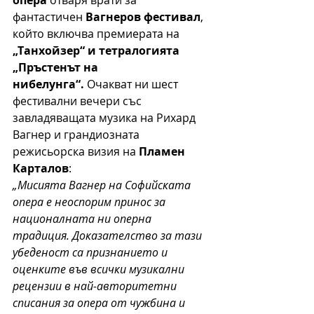
фантастичен 
Вагнеров фестивал
, 
който включва премиерата на 
„Танхойзер“ и тетралогията 
„Пръстенът на 
нибелунга“.
 Очакват ни шест 
фестивални вечери със 
завладяващата музика на Рихард 
Вагнер и грандиозната 
режисьорска визия на 
Пламен 
Карталов
:
„Мисията Вагнер на Софийската 
опера е неоспорим принос за 
националната ни оперна 
традиция. Доказателство за тази 
убеденост са признанието и 
оценките във всички музикални 
рецензии в най-авторитетни 
списания за опера от чужбина и 