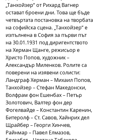
„Танхойзер“ от Рихард Вагнер 
остават броени дни. Това ще бъде 
четвъртата постановка на творбата 
на софийска сцена. „Танхойзер“ е 
изпълнена в София за първи път 
на 30.01.1931 под диригентството 
на Херман Щанге, режисьор е 
Христо Попов, художник – 
Александър Миленков. Ролите са 
поверени на изявени солисти: 
Ландграф Херман – Михаил Попов, 
Танхойзер – Стефан Македонски, 
Волфрам фон Ешенбах – Петър 
Золотович, Валтер фон дер 
Фогелвайде – Константин Каренин, 
Битеролф – Ст. Савов, Хайнрих дел 
Щрайбер – Георги Хинчев, 
Райнмар – Павел Елмазов, 
Елизабет – Цветана Табакова, 