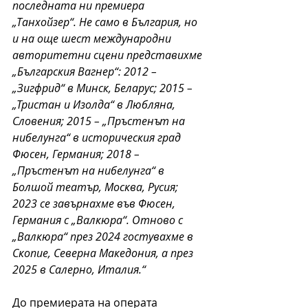
последната ни премиера 
„Танхойзер“. Не само в България, но 
и на още шест международни 
авторитетни сцени представихме 
„Българския Вагнер“: 2012 – 
„Зигфрид“ в Минск, Беларус; 2015 – 
„Тристан и Изолда“ в Любляна, 
Словения; 2015 – „Пръстенът на 
нибелунга“ в историческия град 
Фюсен, Германия; 2018 – 
„Пръстенът на нибелунга“ в 
Болшой театър, Москва, Русия; 
2023 се завърнахме във Фюсен, 
Германия с „Валкюра“. Отново с 
„Валкюра“ през 2024 гостувахме в 
Скопие, Северна Македония, а през 
2025 в Салерно, Италия.“
До премиерата на операта 