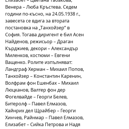
Венера – Люба Кръстева. Седем 
години по-късно, на 24.05.1938 г., 
завесета се вдига за втората 
постановка на „Танхойзер“ в 
София. Тогава диригент е бил Асен 
Найденов, режисьор – Драган 
Кърджиев, декори – Александър 
Миленков, костюми – Евгени 
Ващенко. Ролите изпълняват: 
Ландграф Херман – Михаил Попов, 
Танхойзер – Константин Каренин, 
Волфрам фон Ешенбах – Михаил 
Люцканов, Валтер фон дер 
Фогелвайде – Георги Белев, 
Битеролф – Павел Елмазов, 
Хайнрих дел Щрайбер – Георги 
Хинчев, Райнмар – Павел Елмазов, 
Елизабет – Сийка Петрова и Надя 