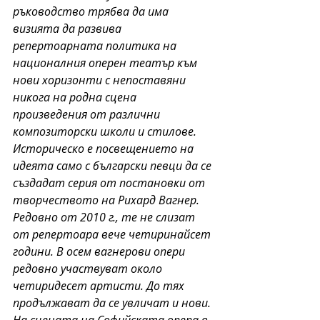
ръководство трябва да има 
визията да развива 
репертоарната политика на 
националния оперен театър към 
нови хоризонти с непоставяни 
никога на родна сцена 
произведения от различни 
композиторски школи и стилове. 
Историческо е посвещението на 
идеята само с български певци да се 
създадат серия от постановки от 
творчеството на Рихард Вагнер. 
Редовно от 2010 г., те не слизат 
от репертоара вече четиринайсет 
години. В осем вагнерови опери 
редовно участвуват около 
четиридесет артисти. До тях 
продължават да се увличат и нови. 
На сцената на Софийската опера в 