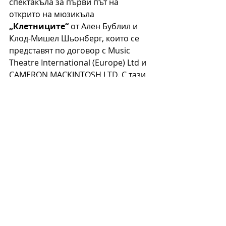
спектакъла за първи път на 
открито на мюзикъла 
„Клетниците“
 от Ален Бублил и 
Клод-Мишел Шьонберг, които се 
представят по договор с Music 
Theatre International (Europe) Ltd и 
CAMERON MACKINTOSH LTD. С тази 
постановка ще бъдат отбелязани 
140 години от смъртта на Виктор 
Юго – една от големите фигури на 
френската и световната 
литература. „Клетниците“, един от 
най-играните мюзикъли в света, 
ще бъде изпълнен в 
режисьорската концепция на 
Пламен Карталов. В главните роли 
– Владимир Михайлов, Орлин 
Павлов, Атанас Сребрев, Весела 
Делчева, Вениамин Димитров, 