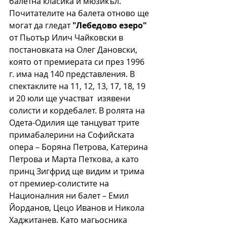
балетна класика и мюзикъл. 
Почитателите на балета отново ще 
могат да гледат
 "Лебедово езеро"
от Пьотър Илич Чайковски в 
постановката на Олег Дановски, 
която от премиерата си през 1996 
г. има над 140 представления. В 
спектаклите на 11, 12, 13, 17, 18, 19 
и 20 юли ще участват  изявени 
солисти и кордебалет. В ролята на 
Одета-Одилия ще танцуват трите 
примабалерини на Софийската 
опера – Боряна Петрова, Катерина 
Петрова и Марта Петкова, а като 
принц Зигфрид ще видим и трима 
от премиер-солистите на 
Националния ни балет – Емил 
Йорданов, Цецо Иванов и Никола 
Хаджитанев. Като магьосника 