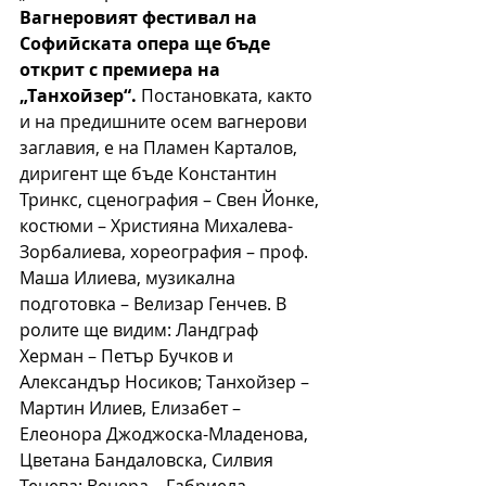
Вагнеровият фестивал на 
Софийската опера ще бъде 
открит с премиера на 
„Танхойзер“.
 Постановката, както 
и на предишните осем вагнерови 
заглавия, е на Пламен Карталов, 
диригент ще бъде Константин 
Тринкс, сценография – Свен Йонке, 
костюми – Християна Михалева-
Зорбалиева, хореография – проф. 
Маша Илиева, музикална 
подготовка – Велизар Генчев. В 
ролите ще видим: Ландграф 
Херман – Петър Бучков и 
Александър Носиков; Танхойзер – 
Мартин Илиев, Елизабет – 
Елеонора Джоджоска-Младенова, 
Цветана Бандаловска, Силвия 
Тенева; Венера – Габриела 