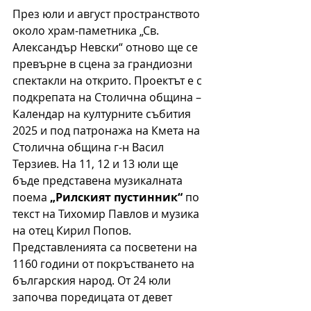
През юли и август пространството 
около храм-паметника „Св. 
Александър Невски“ отново ще се 
превърне в сцена за грандиозни 
спектакли на открито. Проектът е с 
подкрепата на Столична община – 
Календар на културните събития 
2025 и под патронажа на Кмета на 
Столична община г-н Васил 
Терзиев. На 11, 12 и 13 юли ще 
бъде представена музикалната 
поема 
„Рилският пустинник“
 по 
текст на Тихомир Павлов и музика 
на отец Кирил Попов. 
Представленията са посветени на 
1160 години от покръстването на 
българския народ. От 24 юли 
започва поредицата от девет 