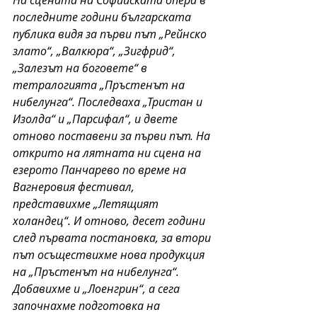
последните години българската 
публика видя за първи път „Рейнско 
злато“, „Валкюра“, „Зигфрид“, 
„Залезът на боговете“ в 
тетралогията „Пръстенът на 
нибелунга“. Последваха „Тристан и 
Изолда“ и „Парсифал“, и двете 
отново поставени за първи път. На 
открито на лятната ни сцена на 
езерото Панчарево по време на 
Вагнеровия фестивал, 
представихме „Летящият 
холандец“. И отново, десет години 
след първата постановка, за втори 
път осъществихме нова продукция 
на „Пръстенът на нибелунга“. 
Добавихме и „Лоенгрин“, а сега 
започнахме подготовка на 