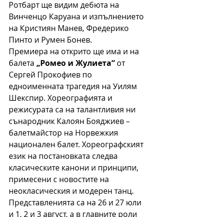
Ротбарт ще видим дебюта на 
Винченцо Каруана и изпълнението 
на Кристиян Манев, Фредерико 
Пинто и Румен Бонев.
Премиера на открито ще има и на 
балета 
„Ромео и Жулиета“
 от 
Сергей Прокофиев по 
едноименната трагедия на Уилям 
Шекспир. Хореографията и 
режисурата са на талантливия ни 
сънародник Калоян Бояджиев – 
балетмайстор на Норвежкия 
национален балет. Хореографският 
език на постановката следва 
класическите канони и принципи, 
примесени с новостите на 
неокласическия и модерен танц. 
Представленията са на 26 и 27 юли 
и 1, 2 и 3 август, а в главните роли 