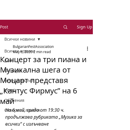
Post
Sign Up
Всички новини
BulgarianFestAssociation
Всички новини
May 6, 2020
2 min read
Концерт за три пиана и
БФА
Музикална шега от
Позиции
Моцарт представя
Festival Brunch
„Кантус Фирмус” на 6
ЕФФЕ
май
Обучения
На 6 май, сряда от 19:30 ч. 
Отворени покани
продължава рубриката „Музика за 
всички“ с излъчване