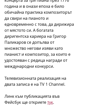
концерта за три пиана през 1776 
година и в онази епоха е било 
обичайна практика композиторът 
да свири на пианото и 
едновременно с това, да дирижира 
от мястото си. А богатата 
диригентска кариера на Григор 
Паликаров се допълва от 
множество негови изяви като 
пианист и композитор, за които е 
удостояван с редица награди от 
международни конкурси.
Телевизионната реализация на 
двата записа е на TV 1 Channel. 
Линк към публикацията във 
Фейсбук ще откриете 
тук
.