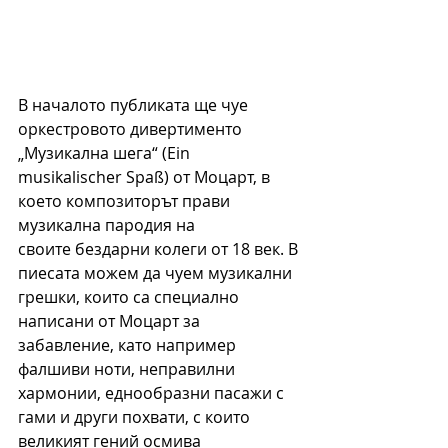
В началото публиката ще чуе 
оркестровото дивертименто 
„Музикална шега“ (Ein
musikalischer Spaß) от Моцарт, в 
което композиторът прави 
музикална пародия на
своите бездарни колеги от 18 век. В 
пиесата можем да чуем музикални 
грешки, които са специално 
написани от Моцарт за 
забавление, като например 
фалшиви ноти, неправилни 
хармонии, еднообразни пасажи с 
гами и други похвати, с които 
великият гений осмива 