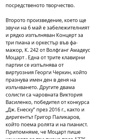
посредственото творчество.
Второто произведение, което ще 
звучи на 6 май е забележителният 
и рядко изпълняван Концерт за 
три пиана и оркестър във фа-
мажор, К. 242 от Волфганг Амадеус 
Моцарт . Една от трите клавирни 
партии се изпълнява от 
виртуозния Георги Черкин, който 
празнува имен ден в деня на 
излъчването. Другите двама 
солисти са чаровната Виктория 
Василенко, победител от конкурса 
„Дж. Енеску” през 2016 г., както и 
диригентът Григор Паликаров, 
който поема ролята и на пианист. 
Припомняме, че Моцарт пише 