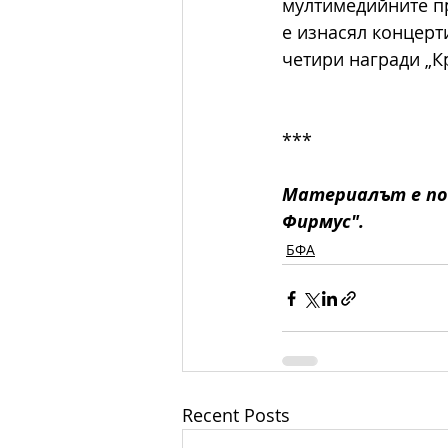
мултимедийните про
е изнасял концерт
четири награди „К
***
Материалът е по
Фирмус". 
БФА
Recent Posts