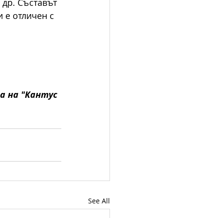
 др. Съставът 
 е отличен с 
 на "Кантус 
See All