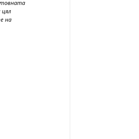
етовната 
 цял 
е на 