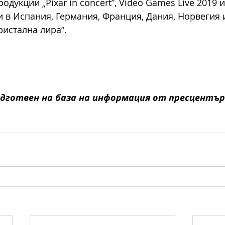
дукции „Pixar in concert”, Video Games Live 2019 и
и в Испания, Германия, Франция, Дания, Норвегия и
ристална лира“.
дготвен на база на информация от пресцентъра