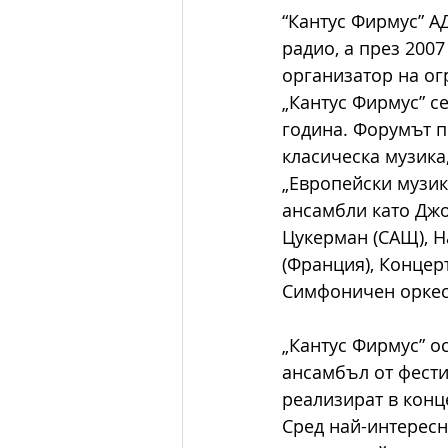
“Кантус Фирмус” АД
радио, а през 2007
организатор на ог
„Кантус Фирмус” с
година. Форумът п
класическа музика,
„Европейски музик
ансамбли като Джо
Цукерман (САЩ), Н
(Франция), Концерт
Симфоничен оркес
„Кантус Фирмус” о
ансамбъл от фести
реализират в конц
Сред най-интересн