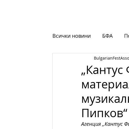
НАЧАЛО
ЗА НАС
ФЕСТ
Всички новини
БФА
П
BulgarianFestAsso
Обучения
Отворени 
„Кантус
материа
музикал
Пипков“
Агенция „Кантус 