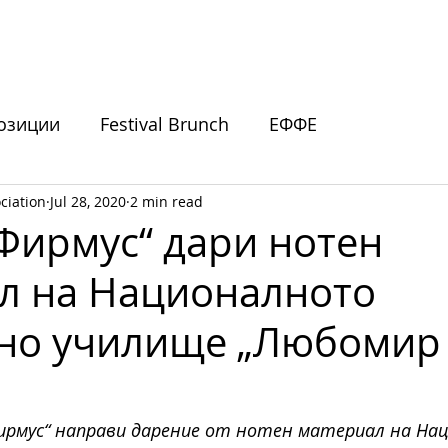
ИВАЛИ
ПОДКРЕПЕТЕ НИ
НОВИНИ
СЪБИТИЯ
озиции
Festival Brunch
ЕФФЕ
ciation
Jul 28, 2020
2 min read
покани
 Фирмус“ дари нотен
л на Националното
но училище „Любомир
Фирмус“ направи дарение от нотен материал на Н