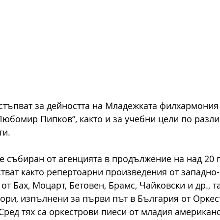
стъпват за дейността на Младежката филхармония 
Любомир Пипков“, както и за учебни цели по разли
ти.
е събиран от агенцията в продължение на над 20 г
тват както репертоарни произведения от западно-
от Бах, Моцарт, Бетовен, Брамс, Чайковски и др., т
ори, изпълнени за първи път в България от Оркес
Сред тях са оркестрови пиеси от младия американс