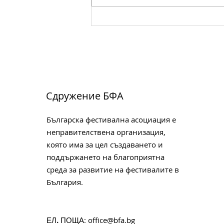
Вълнуващ брой 2 на
Списание за танц
Сдружение БФА
Българска фестивална асоциация е
неправителствена организация,
която има за цел създаването и
поддържането на благоприятна
среда за развитие на фестивалите в
България.
:
office@bfa.bg
ЕЛ. ПОЩА