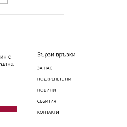
а на вековете на 14
ст: 'Атила' - Опера в
ог и три действия от
зепе Верди
Бързи връзки
ин с
уална
ЗА НАС
ПОДКРЕПЕТЕ НИ
НОВИНИ
СЪБИТИЯ
КОНТАКТИ