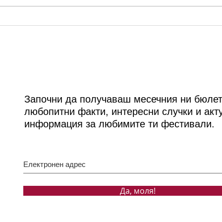
ММФ “Варненско лято”:
Сцен
Годишно състезание на
авгу
"Фонд Цигулките на проф.
прол
Минчев" 2020
Джу
Започни да получаваш месечния ни бюлет
любопитни факти, интересни случки и акт
информация за любимите ти фестивали.
Да, моля!