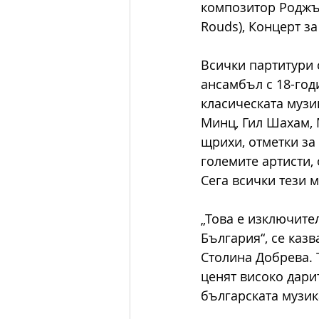
композитор Роджър 
Rouds), Концерт з
Всички партитури 
ансамбъл с 18-год
класическата музи
Минц, Гил Шахам, 
щрихи, отметки за
големите артисти,
Сега всички тези 
„Това е изключите
България“, се каз
Столина Добрева. 
ценят високо дари
българската музик