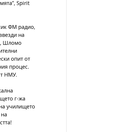
та”, Spirit 
сик ФМ радио, 
звезди на 
н, Шломо 
ителни 
ски опит от 
ния процес. 
от НМУ.
кална 
щето г-жа 
 на училището 
 на 
стта!