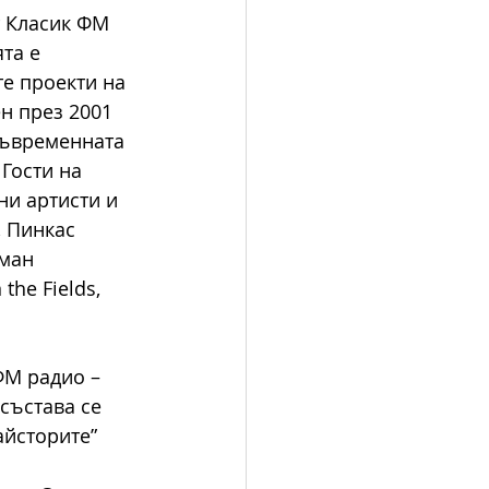
т Класик ФМ 
та е 
е проекти на 
н през 2001 
съвременната 
Гости на 
ни артисти и 
 Пинкас 
ман 
the Fields, 
М радио – 
състава се 
йсторите”  