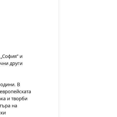
„София“ и 
чни други 
одини. В 
европейската 
ака и творби 
търа на 
ки 