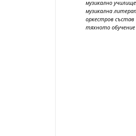
музикално училище
музикална литера
оркестров състав 
тяхното обучение 