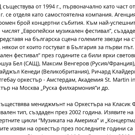
 съществува от 1994 г., първоначално като част о
 г. се отделя като самостоятелна компания. Агенция
ромен брой концертни събития. Към най-успешнит
е числят „Европейски музикален фестивал”, създаде
редставя на българска сцена големите звезди на 
 някои от които гостуват в България за първи път. 
ален фестивал“ през годините са били ярки светов
шуа Бел (САЩ), Максим Венгеров (Русия/Франция),
айджъл Кенеди (Великобритания), Ричард Клайдер
гебау оркестър - Амстердам, Академия St. Martin in 
тър на Москва „Руска филхармония“и др.
съществява мениджмънт на Оркестъра на Класик Ф
вален тип, създаден през 2002 година. Изявите на 
ертните цикли “Музиката на Америка” и „Концертма
ите изяви на оркестър през последните години са 