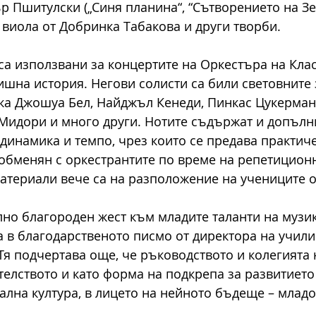
Пшитулски („Синя планина“, “Сътворението на Земя
а виола от Добринка Табакова и други творби.
са използвани за концертите на Оркестъра на Кла
ишна история. Негови солисти са били световните 
ка Джошуа Бел, Найджъл Кенеди, Пинкас Цукерма
Мидори и много други. Нотите съдържат и допълн
 динамика и темпо, чрез които се предава практиче
 обменян с оркестрантите по време на репетицион
материали вече са на разположение на учениците 
лно благороден жест към младите таланти на музи
ва в благодарственото писмо от директора на учили
Тя подчертава още, че ръководството и колегията
телството и като форма на подкрепа за развитието
ална култура, в лицето на нейното бъдеще – младо