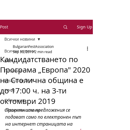
Post
Sign Up
Всички новини
BulgarianFestAssociation
Всички новини
Sep 30, 2019
2 min read
Кандидатстването по
БФА
Програма „Европа" 2020
Позиции
на Столична община е
Festival Brunch
до 17:00 ч. на 3-ти
ЕФФЕ
октомври 2019
Обучения
Проектните предложения се 
Отворени покани
подават само по електронен път 
на интернет страницата на 