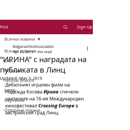
Post
Sign Up
Всички новини
BulgarianFestAssociation
Всички новини
Apr 30, 2019
1 min read
"ИРИНА" с наградата на
БФА
публиката в Линц
Позиции
Updated:
May 3, 2019
Festival Brunch
Дебютният игрален филм на 
ЕФФЕ
Надежда Косева 
Ирина
 спечели 
зрителите на 16-ия Международен 
Обучения
кинофестивал 
Crossing Europe
 в 
Отворени покани
австрийския град Линц. 