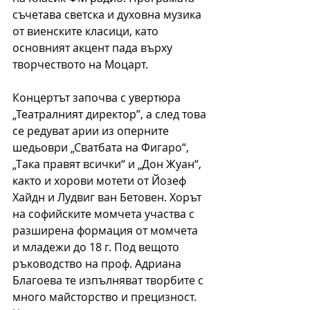
съчетава светска и духовна музика 
от виенските класици, като 
основният акцент пада върху 
творчеството на Моцарт. 
Концертът започва с увертюра 
„Театралният директор”, а след това 
се редуват арии из оперните 
шедьоври „Сватбата на Фигаро“, 
„Така правят всички“ и „Дон Жуан“, 
както и хорови мотети от Йозеф 
Хайдн и Лудвиг ван Бетовен. Хорът 
на софийските момчета участва с 
разширена формация от момчета 
и младежи до 18 г. Под вещото 
ръководство на проф. Адриана 
Благоева те изпълняват творбите с 
много майсторство и прецизност. 