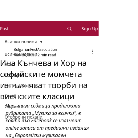
Post
Sign Up
Всички новини
BulgarianFestAssociation
Всички новини
May 20, 2020
2 min read
Ина Кънчева и Хор на
БФА
софийските момчета
Позиции
изпълняват творби на
Festival Brunch
виенските класици
ЕФФЕ
През тази седмица продължава 
Обучения
рубриката „Музика за всички“, в 
Отворени покани
която във Facebook се излъчват 
online записи от предишни издания 
на „Европейски музикален 