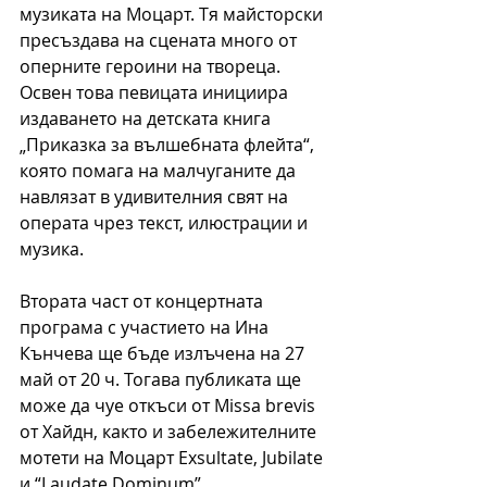
музиката на Моцарт. Тя майсторски 
пресъздава на сцената много от 
оперните героини на твореца. 
Освен това певицата инициира 
издаването на детската книга 
„Приказка за вълшебната флейта“, 
която помага на малчуганите да 
навлязат в удивителния свят на 
операта чрез текст, илюстрации и 
музика.
Втората част от концертната 
програма с участието на Ина 
Кънчева ще бъде излъчена на 27 
май от 20 ч. Тогава публиката ще 
може да чуе откъси от Missa brevis 
от Хайдн, както и забележителните 
мотети на Моцарт Exsultate, Jubilate 
и “Laudate Dominum”.