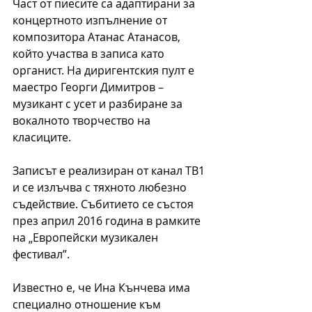
Част от пиесите са адаптирани за 
концертното изпълнение от 
композитора Атанас Атанасов, 
който участва в записа като 
органист. На диригентския пулт е 
маестро Георги Димитров – 
музикант с усет и разбиране за 
вокалното творчество на 
класиците.
Записът е реализиран от канал ТВ1 
и се излъчва с тяхното любезно 
съдействие. Събитието се състоя 
през април 2016 година в рамките 
на „Европейски музикален 
фестивал”.
Известно е, че Ина Кънчева има 
специално отношение към 