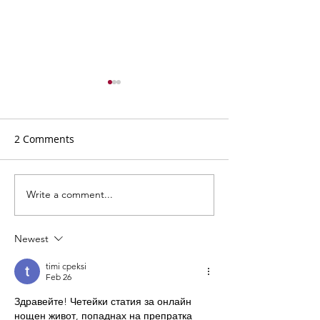
2 Comments
Write a comment...
ММФ “Варненско лято”:
Сцена на веков
Годишно състезание на
14 август: 'Атила
"Фонд Цигулките на
Опера в пролог
Newest
проф. Минчев" 2020
действия от Д
Верди
timi cpeksi
Feb 26
Здравейте! Четейки статия за онлайн 
нощен живот, попаднах на препратка 