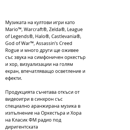
Музиката на култови игри като 
Mario™, Warcraft®, Zelda®, League 
of Legends®, Halo®, Castlevania®, 
God of War™, Assassin’s Creed 
Rogue и много други ще оживее 
със звука на симфоничен оркестър 
и хор, визуализации на голям 
екран, впечатляващо осветление и 
ефекти. 
Продукцията съчетава откъси от 
видеоигри в синхрон със 
специално аранжирана музика в 
изпълнение на Оркестъра и Хора 
на Класик ФМ радио под 
диригентската 