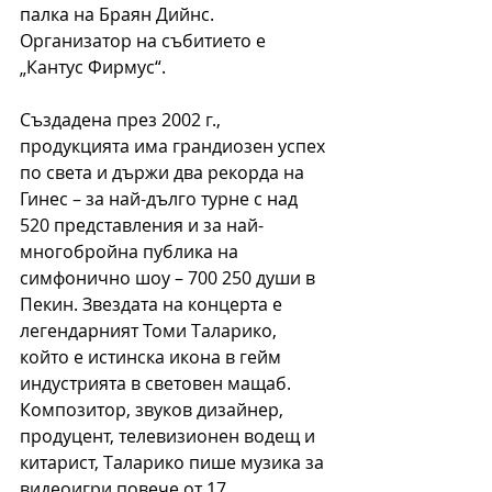
палка на Браян Дийнс. 
Организатор на събитието е 
„Кантус Фирмус“.
Създадена през 2002 г., 
продукцията има грандиозен успех 
по света и държи два рекорда на 
Гинес – за най-дълго турне с над 
520 представления и за най-
многобройна публика на 
симфонично шоу – 700 250 души в 
Пекин. Звездата на концерта е 
легендарният Томи Таларико, 
който е истинска икона в гейм 
индустрията в световен мащаб. 
Композитор, звуков дизайнер, 
продуцент, телевизионен водещ и 
китарист, Таларико пише музика за 
видеоигри повече от 17