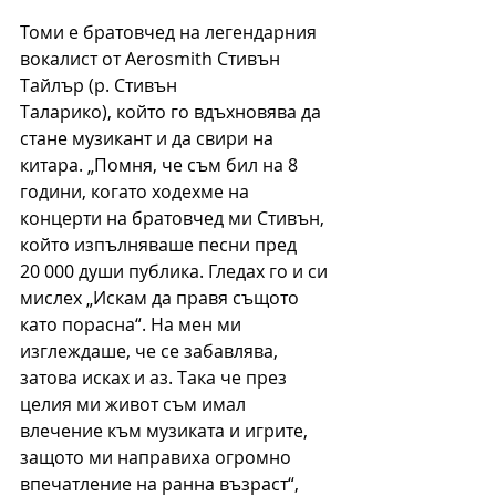
Томи е братовчед на легендарния 
вокалист от Aerosmith Стивън 
Тайлър (р. Стивън
Таларико), който го вдъхновява да 
стане музикант и да свири на 
китара. „Помня, че съм бил на 8 
години, когато ходехме на 
концерти на братовчед ми Стивън, 
който изпълняваше песни пред 
20 000 души публика. Гледах го и си 
мислех „Искам да правя същото 
като порасна“. На мен ми 
изглеждаше, че се забавлява, 
затова исках и аз. Така че през 
целия ми живот съм имал 
влечение към музиката и игрите, 
защото ми направиха огромно 
впечатление на ранна възраст“, 