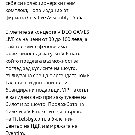
себе си колекционерски гейм 
комплект, ново издание от 
фирмата Creative Assembly - Sofia.
Билетите за концерта VIDEO GAMES 
LIVE са на цени от 30 до 100 лева, а 
най-големите фенове имат 
възможност да закупят VIP пакет, 
който предлага възможност за 
поглед зад кулисите на шоуто, 
вълнуваща среща с легендата Томи 
Таларико и допълнителни 
брандирани подаръци. VIP пакетът 
е валиден само при закупуване на 
билет и за шоуто. Продажбата на 
билети и VIP пакети се извършва 
на Ticketsbg.com, в билетния 
център на НДК и в мрежата на 
Eventim. 