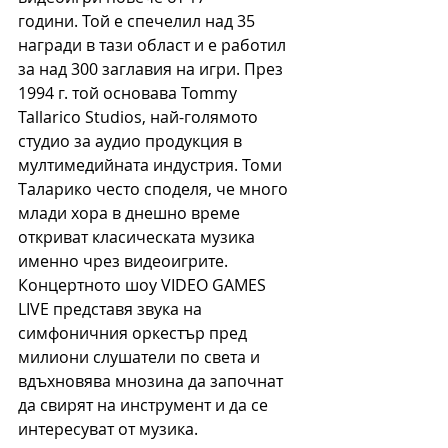
години. Той e спечелил над 35 
награди в тази област и е работил 
за над 300 заглавия на игри. През 
1994 г. той основава Tommy 
Tallarico Studios, най-голямото 
студио за аудио продукция в 
мултимедийната индустрия. Томи 
Таларико често споделя, че много 
млади хора в днешно време 
откриват класическата музика 
именно чрез видеоигрите. 
Концертното шоу VIDEO GAMES 
LIVE представя звука на 
симфоничния оркестър пред 
милиони слушатели по света и 
вдъхновява мнозина да започнат 
да свирят на инструмент и да се 
интересуват от музика.