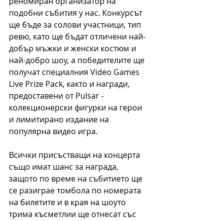
реномиран организатор на 
подобни събития у нас. Конкурсът 
ще бъде за солови участници, тип 
ревю, като ще бъдат отличени най-
добър мъжки и женски костюм и 
най-добро шоу, а победителите ще 
получат специалния Video Games 
Live Prize Pack, както и награди, 
предоставени от Pulsar - 
колекционерски фигурки на герои 
и лимитирано издание на 
популярна видео игра.
Всички присъстващи на концерта 
също имат шанс за награда, 
защото по време на събитието ще 
се разиграе томбола по номерата 
на билетите и в края на шоуто 
трима късметлии ще отнесат със 