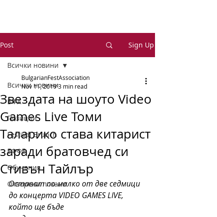
Post
Sign Up
Всички новини
BulgarianFestAssociation
Всички новини
Nov 11, 2019
3 min read
Звездата на шоуто Video
БФА
Games Live Томи
Позиции
Таларико става китарист
Festival Brunch
заради братовчед си
ЕФФЕ
Стивън Тайлър
Обучения
Остават по-малко от две седмици 
Отворени покани
до концерта VIDEO GAMES LIVE, 
който ще бъде