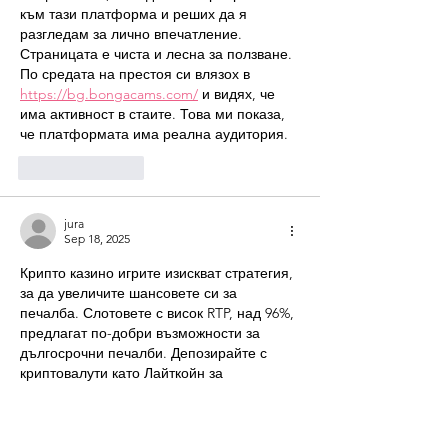
към тази платформа и реших да я 
разгледам за лично впечатление. 
Страницата е чиста и лесна за ползване. 
По средата на престоя си влязох в 
https://bg.bongacams.com/
 и видях, че 
има активност в стаите. Това ми показа, 
че платформата има реална аудитория.
Like
Reply
jura
Sep 18, 2025
Крипто казино игрите изискват стратегия, 
за да увеличите шансовете си за 
печалба. Слотовете с висок RTP, над 96%, 
предлагат по-добри възможности за 
дългосрочни печалби. Депозирайте с 
криптовалути като Лайткойн за 
минимални такси и бързина. 
https://
българия-
казино.онлайн/pregledi/betano/