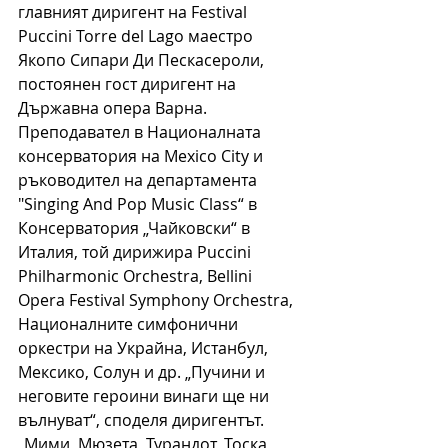
главният диригент на Festival 
Puccini Torre del Lago маестро 
Якопо Сипари Ди Пескасероли, 
постоянен гост диригент на 
Държавна опера Варна. 
Преподавател в Националната 
консерватория на Mexico City и 
ръководител на департамента 
"Singing And Pop Music Class“ в 
Консерватория „Чайковски“ в 
Италия, той дирижира Puccini 
Philharmonic Orchestra, Bellini 
Opera Festival Symphony Orchestra, 
Националните симфонични 
оркестри на Украйна, Истанбул, 
Мексико, Солун и др. „Пучини и 
неговите героини винаги ще ни 
вълнуват“, споделя диригентът.  
„Мими, Мюзета, Турандот, Тоска, 