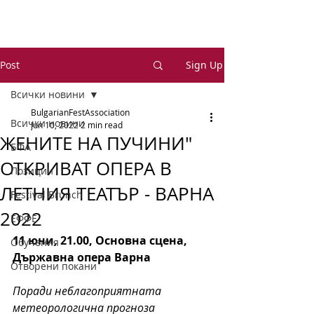
Post
Sign Up
Всички новини
BulgarianFestAssociation
Всички новини
Jun 10, 2022
2 min read
ЖЕНИТЕ НА ПУЧИНИ"
БФА
ОТКРИВАТ ОПЕРА В
Позиции
ЛЕТНИЯ ТЕАТЪР - ВАРНА
Festival Brunch
2022
ЕФФЕ
11 юни, 21.00, Основна сцена, 
Обучения
Държавна опера Варна
Отворени покани
Поради неблагоприятната 
метеорологична прогноза 