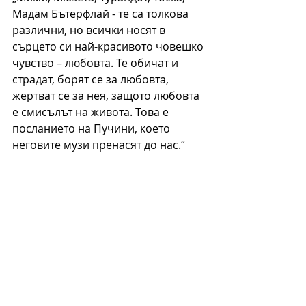
Мадам Бътерфлай - те са толкова 
различни, но всички носят в 
сърцето си най-красивото човешко 
чувство – любовта. Те обичат и 
страдат, борят се за любовта, 
жертват се за нея, защото любовта 
е смисълът на живота. Това е 
посланието на Пучини, което 
неговите музи пренасят до нас.“