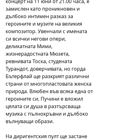
концерт на 11 юни от 21.00 часа, е 
замислен като проникновен и 
дълбоко интимен разказ за 
героините и музите на великия 
композитор. Увенчали с имената 
си всички негови опери, 
деликатната Мими, 
жизнерадостната Мюзета, 
ревнивата Тоска, студената 
Турандот, доверчивата, но горда 
Бътерфлай ще разкрият различни 
страни от многопластовата женска 
природа. Влюбен във всяка една от 
героините си, Пучини е вложил 
цялата си душа в разтърсваща 
музика с пълнокръвни и дълбоко 
вълнуващи образи. 
На диригентския пулт ще застане 