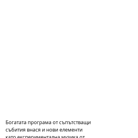
Богатата програма от съпътстващи 
събития внася и нови елементи 
като експериментална музика от 