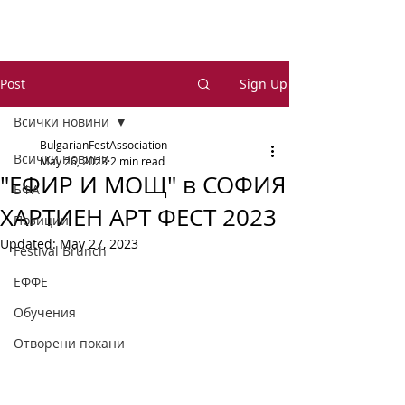
Post
Sign Up
Всички новини
BulgarianFestAssociation
Всички новини
May 26, 2023
2 min read
"ЕФИР И МОЩ" в СОФИЯ
БФА
ХАРТИЕН АРТ ФЕСТ 2023
Позиции
Updated:
May 27, 2023
Festival Brunch
ЕФФЕ
Обучения
Отворени покани