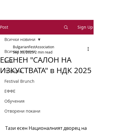
Post
Sign Up
Всички новини
BulgarianFestAssociation
Всички новини
Sep 30, 2025
2 min read
ЕСЕНЕН "САЛОН НА
БФА
ИЗКУСТВАТА" в НДК 2025
Позиции
Festival Brunch
ЕФФЕ
Обучения
Отворени покани
Тази есен Националният дворец на 