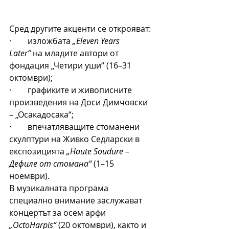
Сред другите акценти се открояват:
·        изложбата 
„Eleven Years 
Later“
 на младите автори от 
фондация „Четири уши“ (16–31 
октомври);
·        графиките и живописните 
произведения на Доси Димчовски 
– „Осакадосака“;
·        впечатляващите стоманени 
скулптури на Живко Седларски в 
експозицията 
„Haute Soudure – 
Дефиле от стомана“
 (1–15 
ноември).
В музикалната програма 
специално внимание заслужават 
концертът за осем арфи 
„OctoHarpis“
 (20 октомври), както и 