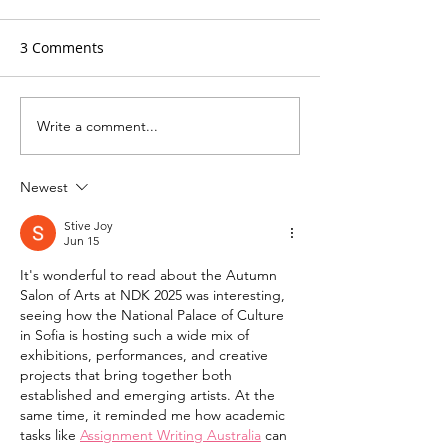
3 Comments
Write a comment...
Фестивалната
Arbanassi Sum
атмосфера в Бургас
Music - шестна
през лятото на 2026
години музика,
Newest
приятелство и 
сърцето на Ар
Stive Joy
Jun 15
It's wonderful to read about the Autumn 
Salon of Arts at NDK 2025 was interesting, 
seeing how the National Palace of Culture 
in Sofia is hosting such a wide mix of 
exhibitions, performances, and creative 
projects that bring together both 
established and emerging artists. At the 
same time, it reminded me how academic 
tasks like 
Assignment Writing Australia
 can 