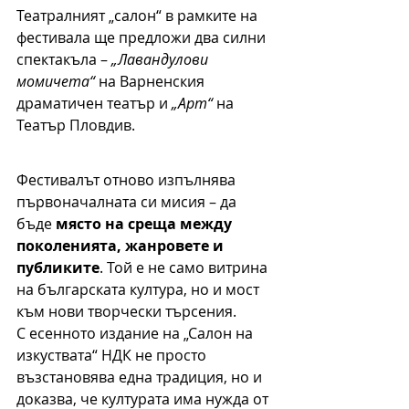
Театралният „салон“ в рамките на 
фестивала ще предложи два силни 
спектакъла – 
„Лавандулови 
момичета“
 на Варненския 
драматичен театър и 
„Арт“
 на 
Театър Пловдив.
Фестивалът отново изпълнява 
първоначалната си мисия – да 
бъде 
място на среща между 
поколенията, жанровете и 
публиките
. Той е не само витрина 
на българската култура, но и мост 
към нови творчески търсения.
С есенното издание на „Салон на 
изкуствата“ НДК не просто 
възстановява една традиция, но и 
доказва, че културата има нужда от 