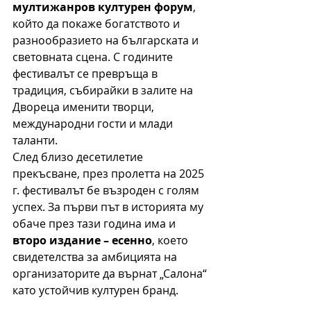
мултижанров културен форум
, 
който да покаже богатството и 
разнообразието на българската и 
световната сцена. С годините 
фестивалът се превръща в 
традиция, събирайки в залите на 
Двореца именити творци, 
международни гости и млади 
таланти.
След близо десетилетие 
прекъсване, през пролетта на 2025 
г. фестивалът бе възроден с голям 
успех. За първи път в историята му 
обаче през тази година има и 
второ издание – есенно
, което 
свидетелства за амбицията на 
организаторите да върнат „Салона“ 
като устойчив културен бранд.