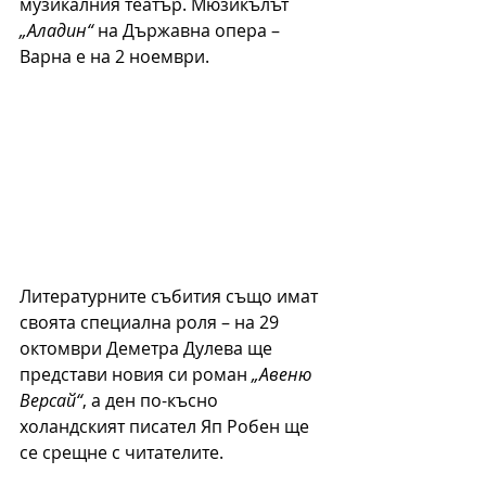
музикалния театър. Мюзикълът 
„Аладин“
 на Държавна опера – 
Варна е на 2 ноември.
Литературните събития също имат 
своята специална роля – на 29 
октомври Деметра Дулева ще 
представи новия си роман 
„Авеню 
Версай“
, а ден по-късно 
холандският писател Яп Робен ще 
се срещне с читателите.