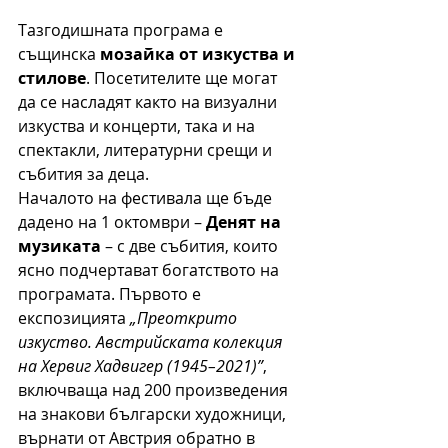
Тазгодишната програма е 
същинска 
мозайка от изкуства и 
стилове
. Посетителите ще могат 
да се насладят както на визуални 
изкуства и концерти, така и на 
спектакли, литературни срещи и 
събития за деца.
Началото на фестивала ще бъде 
дадено на 1 октомври – 
Денят на 
музиката
 – с две събития, които 
ясно подчертават богатството на 
програмата. Първото е 
експозицията 
„Преоткрито 
изкуство. Австрийската колекция 
на Хервиг Хадвигер (1945–2021)”
, 
включваща над 200 произведения 
на знакови български художници, 
върнати от Австрия обратно в 