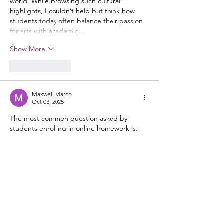
world. While browsing such cultural 
highlights, I couldn’t help but think how 
students today often balance their passion 
for arts with academic…
Show More
Like
Reply
Maxwell Marco
Oct 03, 2025
The most common question asked by 
students enrolling in online homework is, 
"
Physics assignment help
?" In this case, 
Your Expert has a great answer for you. Of 
course, you can hire an expert online. 
Students enrolling in online physics courses 
with Your Expert can rest assured that they 
are using physics class services to receive 
high grades and quality work after 
completing these assignments. They create 
reasonably accurate task management 