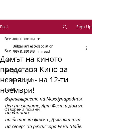
Post
Sign Up
Всички новини
BulgarianFestAssociation
Всички новини
Nov 8, 2019
2 min read
Домът на киното
БФА
представя Кино за
Позиции
незрящи - на 12-ти
Festival Brunch
ноември!
ЕФФЕ
В навечерието на Международния 
Обучения
ден на слепите, Арт Фест и Домът 
Отворени покани
на киното
представят филма „Дългият път 
на север“ на режисьора Реми Шайе.