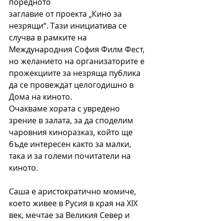
поредното
заглавие от проекта „Кино за 
незрящи“. Тази инициатива се 
случва в рамките на
Международния София Филм Фест, 
но желанието на организаторите е
прожекциите за незряща публика 
да се провеждат целогодишно в 
Дома на киното.
Очакваме хората с увредено 
зрение в залата, за да споделим 
чаровния киноразказ, който ще 
бъде интересен както за малки, 
така и за големи почитатели на 
киното.
Саша е аристократично момиче, 
което живее в Русия в края на XIX 
век, мечтае за Великия Север и 