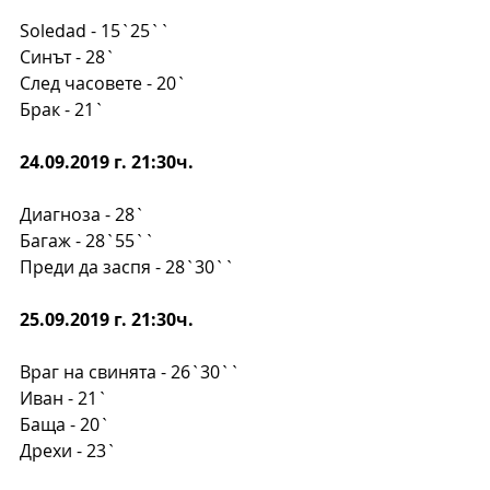
Soledad - 15`25``
Синът - 28`
След часовете - 20`
Брак - 21`
24.09.2019 г. 21:30ч.
Диагноза - 28`
Багаж - 28`55``
Преди да заспя - 28`30``
25.09.2019 г. 21:30ч.
Враг на свинята - 26`30``
Иван - 21`
Баща - 20`
Дрехи - 23`