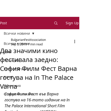
Post
Sign Up
Всички новини
BulgarianFestAssociation
Всички новини
Sep 5, 2019
1 min read
Два значими кино
БФА
фестивала заедно:
Позиции
София Филм Фест Варна
Festival Brunch
гостува на In The Palace
ЕФФЕ
Varna
Обучения
София Филм Фест във Варна 
Отворени покани
гостува на 16-тото издание на In 
The Palace International Short Film 