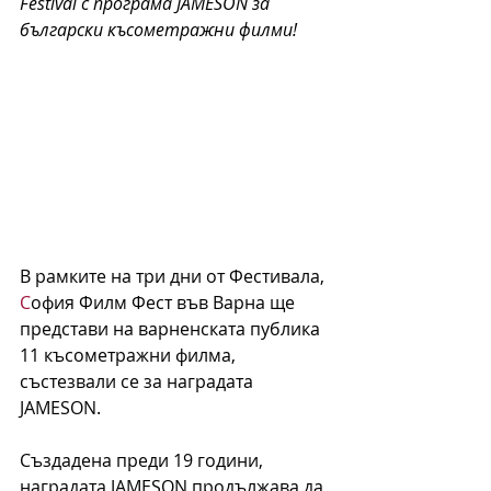
Festival с програма JAMESON за 
български късометражни филми!
В рамките на три дни от Фестивала, 
С
офия Филм Фест във Варна ще 
представи на варненската публика 
11 късометражни филма, 
състезвали се за наградата 
JAMESON.
Създадена преди 19 години, 
наградата JAMESON продължава да 