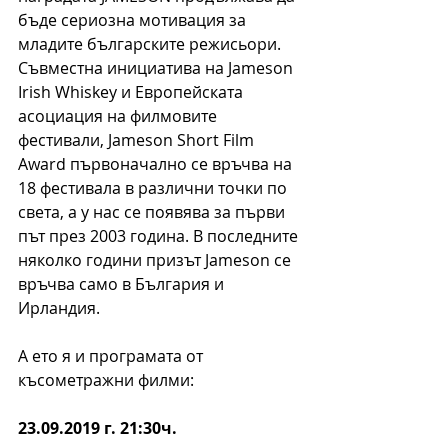
бъде сериозна мотивация за 
младите българските режисьори. 
Съвместна инициатива на Jameson 
Irish Whiskey и Европейската 
асоциация на филмовите 
фестивали, Jameson Short Film 
Award първоначално се връчва на 
18 фестивала в различни точки по 
света, а у нас се появява за първи 
път през 2003 година. В последните 
няколко години призът Jameson се 
връчва само в България и 
Ирландия. 
А ето я и програмата от 
късометражни филми: 
23.09.2019 г. 21:30ч.