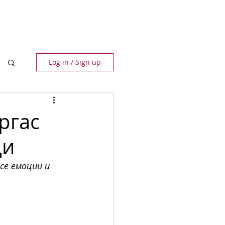
ПАРТНЬОРИ
КОНТАКТИ
Log in / Sign up
ргас
ди
е емоции и 