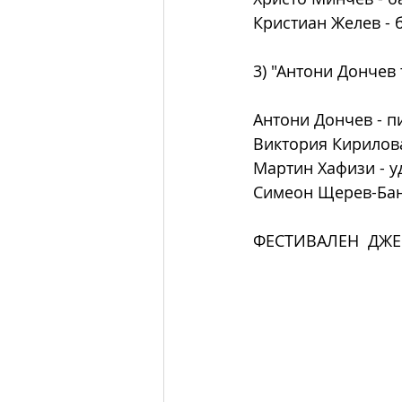
Кристиан Желев - 
3) "Антони Дончев
Антони Дончев - пиано      
Виктория Кирилова - контр
Мартин Хафизи - у
Симеон Щерев-Бан
ФЕСТИВАЛЕН  ДЖ