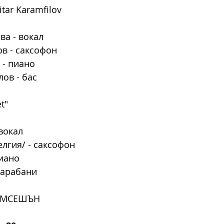
itar Karamfilov
а - вокал
в - саксофон
 - пиано
ов - бас
et"
 вокал
елгия/ - саксофон
иано
барабани 
ЕМСЕШЪН