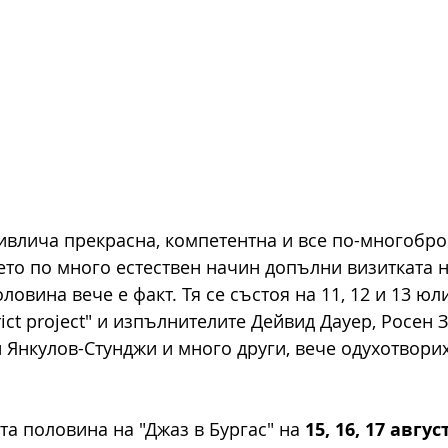
ривлича прекрасна, компетентна и все по-многобро
оето по много естествен начин допълни визитката н
ловина вече е факт. Тя се състоя на 11, 12 и 13 юл
trict project" и изпълнителите Дейвид Дауер, Росен 
 Янкулов-Стунджи и много други, вече одухотворих
та половина на "Джаз в Бургас" на
 15, 16, 17 август