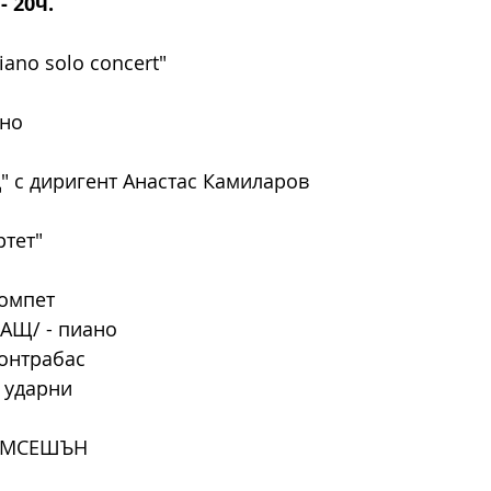
- 20ч.
iano solo concert"
ано
д" с диригент Анастас Камиларов
ртет"
                                                               
ано                                                          
                                                                       
 ударни
ЕМСЕШЪН