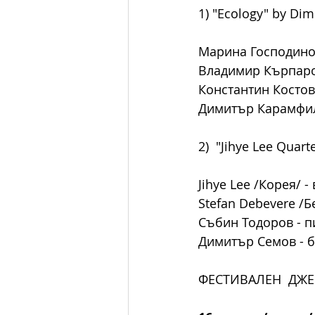
1) "Ecology" by Dim
Марина Господинов
Владимир Кърпаро
Константин Костов
Димитър Карамфил
2)  "Jihye Lee Quart
Jihye Lee /Корея/ -
Stefan Debevere /Б
Събин Тодоров - п
Димитър Семов - 
ФЕСТИВАЛЕН  ДЖ