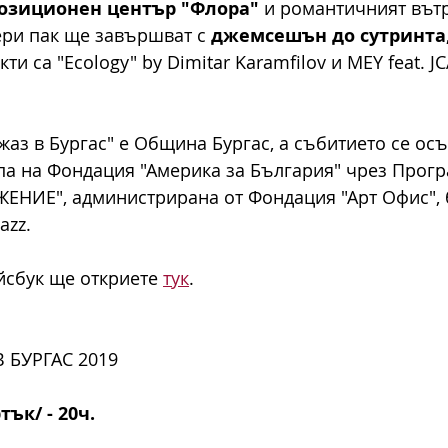
озиционен център "Флора"
 и романтичният вът
ри пак ще завършват с 
джемсешън до сутринта,
и са "Ecology" by Dimitar Karamfilov и MEY feat. JC
жаз в Бургас" е Община Бургас, а събитието се осъ
а на Фондация "Америка за България" чрез Прогр
НИЕ", администрирана от Фондация "Арт Офис", б
azz.
сбук ще откриете 
тук
. 
 БУРГАС 2019
тък/ - 20ч.