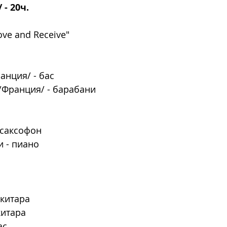
 - 20ч.
Love and Receive"
анция/ - бас 
/Франция/ - барабани 
 саксофон
- пиано    
 китара
китара
ас