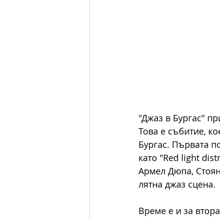
"Джаз в Бургас" п
Това е събитие, к
Бургас. Първата по
като "Red light dis
Армел Дюпа, Стоян
лятна джаз сцена. 
Време е и за втора