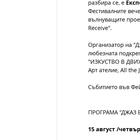
разбира се, е 
Експ
Фестивалните вече
вълнуващите проект
Receive". 
Организатор на "Д
любезната подкреп
"ИЗКУСТВО В ДВИЖЕ
Арт ателие, All the J
Събитието във Фей
ПРОГРАМА "ДЖАЗ В
15 август /четвър