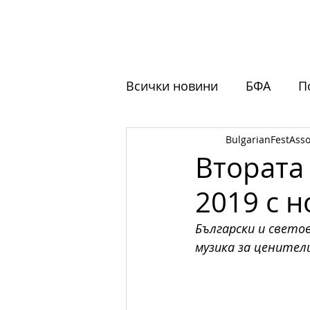
НАЧАЛО
ЗА НАС
ФЕСТ
Всички новини
БФА
П
BulgarianFestAsso
Обучения
Отворени 
Втората
2019 с 
Български и свето
музика за ценители