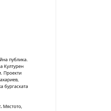
йна публика. 
а Културен 
и. Проекти 
Захариев, 
а бургаската 
. 
Мястото, 