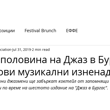
ИВАЛИ
ПОДКРЕПЕТЕ НИ
НОВИНИ
СЪБИТИЯ
озиции
Festival Brunch
ЕФФЕ
ciation
Jul 31, 2019
2 min read
покани
 половина на Джаз в Бу
нови музикални изнена
вни джазмени ще забъркат коктейл от запомнящи с
 по време на шестото издание на "Джаз в Бургас". 