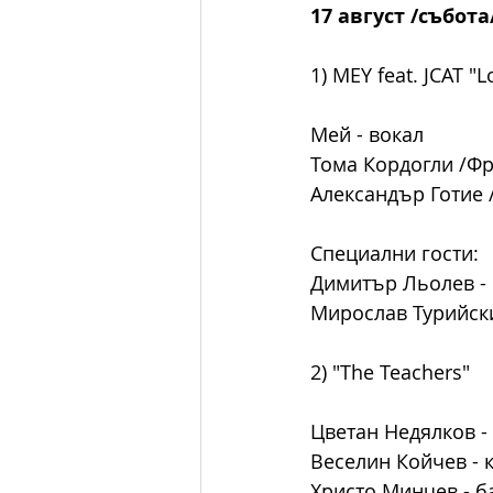
17 август /събота/
1) MEY feat. JCAT "
Мей - вокал
Тома Кордогли /Фр
Александър Готие 
Специални гости:
Димитър Льолев -
Мирослав Турийски 
2) "The Teachers"
Цветан Недялков -
Веселин Койчев - 
Христо Минчев - б