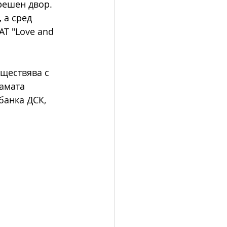
решен двор. 
 
а сред 
AT "Love and 
ществява с 
амата 
анка ДСК, 