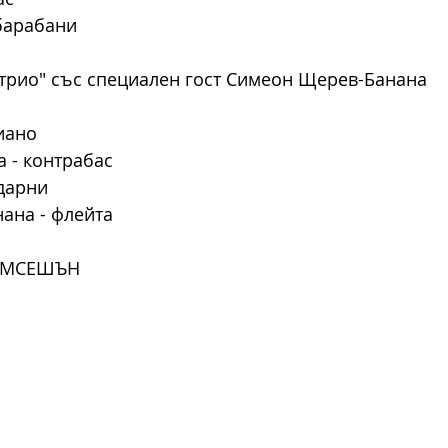
барабани
 трио" със специален гост Симеон Щерев-Банана
                                                                 
абас                                                            
дарни  
ана - флейта 
ЕМСЕШЪН