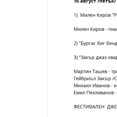
16 август /петък/ 
1)  Милен Киров "P
Милен Киров - пи
2) "Бургас биг бен
3) "Закър джаз ква
Мартин Ташев - тромпет    
Гейбриъл Закър /САЩ/ - пи
Михаил Иванов - контрабас 
Емил Пехливанов -
ФЕСТИВАЛЕН  ДЖ