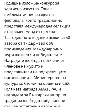
Годишна изложба/kонкурс за 
хартиено изкуство. Това е 
емблематичния раздел на 
фестивала, който традиционно 
представя международна селекция 
с награден фонд от цял свят. 
Тазгодишното издание включва 50 
автора от 17 държави с 98 
произведения. Международно 
жури ще излъчи победителите. 
Наградите ще бъдат връчени от 
членове на журито и 
представители на подкрепящите 
организации –  Министерство на 
културата, Столична община и СБХ. 
Голямата награда АМАТЕРАС и 
наградата за Български автор по 
традиция ще бъдат представени 
със самостоятелни изложби в 