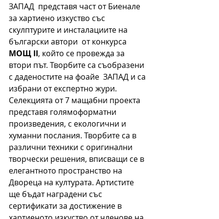
ЗАПАД  представя част от Биенале 
за хартиено изкуство със 
скулптурите и инсталациите на 
български автори  от конкурса 
МОЩ II
, който се провежда за 
втори път. Творбите са съобразени 
с даденостите на фоайе  ЗАПАД и са 
избрани от експертно жури. 
Селекцията от 7 мащабни проекта 
представя голямоформатни 
произведения, с екологични и 
хуманни послания. Творбите са в 
различни техники с оригинални 
творчески решения, вписващи се в 
елегантното пространство на 
Двореца на културата. Артистите 
ще бъдат наградени със 
сертификати за достижение в 
хартиеното изкуство от членове на 