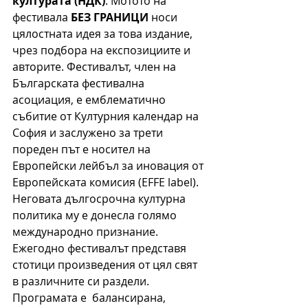
културата (НДК)
. Мотото на 
фестивала 
БЕЗ ГРАНИЦИ
 носи 
цялостната идея за това издание, 
чрез подбора на експозициите и 
авторите. Фестивалът, член на 
Българската фестивална 
асоциация, е емблематично 
събитие от Културния календар на 
София и заслужено за трети 
пореден път е носител на 
Европейски лейбъл за иновация от 
Европейската комисия (EFFE label). 
Неговата дългосрочна културна 
политика му е донесла голямо 
международно признание. 
Ежегодно фестивалът представя 
стотици произведения от цял свят 
в различните си раздели. 
Програмата е  балансирана, 