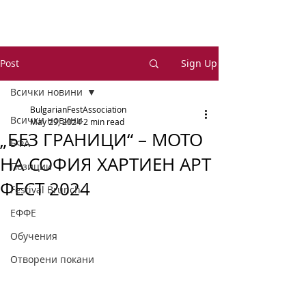
Post
Sign Up
Всички новини
BulgarianFestAssociation
Всички новини
May 29, 2024
2 min read
„БЕЗ ГРАНИЦИ“ – МОТО
БФА
НА СОФИЯ ХАРТИЕН АРТ
Позиции
ФЕСТ 2024
Festival Brunch
ЕФФЕ
Обучения
Отворени покани